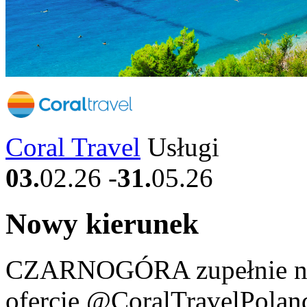
Coral Travel
Usługi
03.
02.26
-
31.
05.26
Nowy kierunek
CZARNOGÓRA zupełnie now
ofercie @CoralTravelPolan