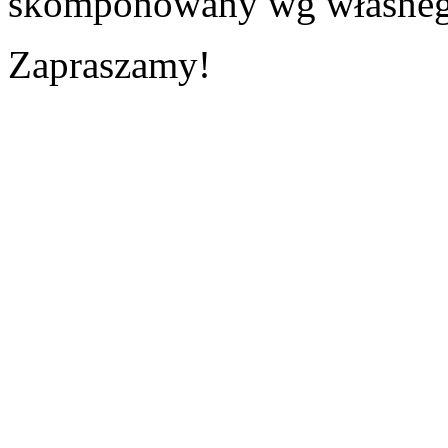
skomponowany wg własneg
Zapraszamy!