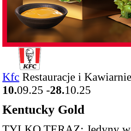
Kfc
Restauracje i Kawiarni
10.
09.25
-
28.
10.25
Kentucky Gold
TYLKO TERAZ: Jedyny w s