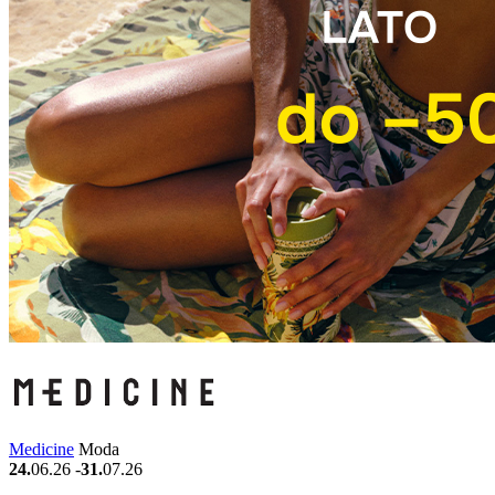
Medicine
Moda
24.
06.26
-
31.
07.26