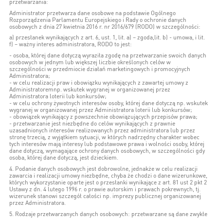
przetwarzania:
Administrator przetwarza dane osobowe na podstawie Ogólnego
Rozporządzenia Parlamentu Europejskiego i Rady o ochronie danych
osobowych z dnia 27 kwietnia 2016 r. nr 2016/679 (RODO) w szczególności:
a) przesłanek wynikających z art. 6, ust. 1, lit. a) – zgoda,lit. b) - umowa, i lit.
f) – ważny interes administratora, RODO to jest:
- osoba, której dane dotyczą wyraziła zgodę na przetwarzanie swoich danych
osobowych w jednym lub większej liczbie określonych celów w
szczególności w przedmiocie działań marketingowych i promocyjnych
Administratora;
- w celu realizacji praw i obowiązku wynikających z zawartej umowy z
Administratoremnp. wskutek wygranej w organizowanej przez
Administratora loterii lub konkursów;
- w celu ochrony żywotnych interesów osoby, której dane dotyczą np. wskutek
wygranej w organizowanej przez Administratora loterii lub konkursów;
- obowiązek wynikający z powszechnie obowiązujących przepisów prawa;
- przetwarzanie jest niezbędne do celów wynikających z prawnie
uzasadnionych interesów realizowanych przez administratora lub przez
stronę trzecią, z wyjątkiem sytuacji, w których nadrzędny charakter wobec
tych interesów mają interesy lub podstawowe prawa i wolności osoby, której
dane dotyczą, wymagające ochrony danych osobowych, w szczególności gdy
osoba, której dane dotyczą, jest dzieckiem.
4. Podanie danych osobowych jest dobrowolne, jednakże w celu realizacji
zawarcia i realizacji umowy niezbędne, chyba że chodzi o dane wizerunkowe,
których wykorzystanie oparte jest o przesłanki wynikające z art. 81 ust 2 pkt 2
Ustawy z dn. 4 lutego 1996 r. o prawie autorskim i prawach pokrewnych, tj.
wizerunek stanowi szczegół całości np. imprezy publicznej organizowanej
przez Administratora.
5. Rodzaje przetwarzanych danych osobowych: przetwarzane są dane zwykłe