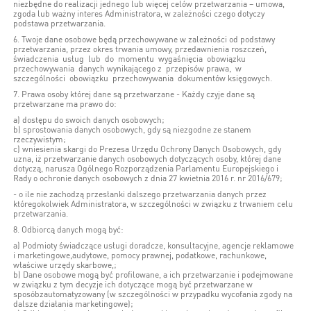
niezbędne do realizacji jednego lub więcej celów przetwarzania – umowa,
zgoda lub ważny interes Administratora, w zależności czego dotyczy
podstawa przetwarzania.
6. Twoje dane osobowe będą przechowywane w zależności od podstawy
przetwarzania, przez okres trwania umowy, przedawnienia roszczeń,
świadczenia usług lub do momentu wygaśnięcia obowiązku
przechowywania danych wynikającego z przepisów prawa, w
szczególności obowiązku przechowywania dokumentów księgowych.
7. Prawa osoby której dane są przetwarzane - Każdy czyje dane są
przetwarzane ma prawo do:
a) dostępu do swoich danych osobowych;
b) sprostowania danych osobowych, gdy są niezgodne ze stanem
rzeczywistym;
c) wniesienia skargi do Prezesa Urzędu Ochrony Danych Osobowych, gdy
uzna, iż przetwarzanie danych osobowych dotyczących osoby, której dane
dotyczą, narusza Ogólnego Rozporządzenia Parlamentu Europejskiego i
Rady o ochronie danych osobowych z dnia 27 kwietnia 2016 r. nr 2016/679;
- o ile nie zachodzą przesłanki dalszego przetwarzania danych przez
któregokolwiek Administratora, w szczególności w związku z trwaniem celu
przetwarzania.
8. Odbiorcą danych mogą być:
a) Podmioty świadczące usługi doradcze, konsultacyjne, agencje reklamowe
i marketingowe,audytowe, pomocy prawnej, podatkowe, rachunkowe,
właściwe urzędy skarbowe,;
b) Dane osobowe mogą być profilowane, a ich przetwarzanie i podejmowane
w związku z tym decyzje ich dotyczące mogą być przetwarzane w
sposóbzautomatyzowany (w szczególności w przypadku wycofania zgody na
dalsze działania marketingowe);