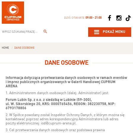
DZIŚ OTWARTE
09:00 - 21:00
POKAŻ MENU
HOME
DANE OSOBOWE
DANE OSOBOWE
Informacja dotycząca przetwarzania danych osobowych w ramach eventów
i imprez publicznych organizowanych w Galerii Handlowej CUPRUM
ARENA
1. Administratorem danych osobowych (dalej: Administrator) jest:
Forum Lubin Sp. z o.o. z siedzibą w Lubinie (59-300),
ul. W. Sikorskiego 20, KRS: 0000765456, REGON: 382230758, NIP:
6793178806
2. W Spółce powołany został Inspektor Ochrony Danych, z którym można się
kontaktować poprzez adres korespondencyjny Administratora lub adres
poczty elektronicznej: iod@cuprum-arena.pl.
3. Cel przetwarzania danych osobowych oraz podstawa prawna