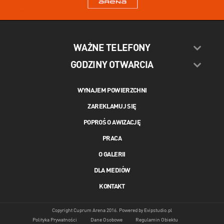
WAŻNE TELEFONY
GODZINY OTWARCIA
WYNAJEM POWIERZCHNI
ZAREKLAMUJ SIĘ
POPROŚ O AWIZACJĘ
PRACA
O GALERII
DLA MEDIÓW
KONTAKT
Copyright Cuprum Arena 2016. Powered by
Evipstudio.pl
Polityka Prywatności
Dane Osobowe
Regulamin Obiektu