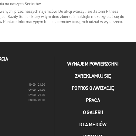
dniu na naszych Seniorów.
wanych przez naszych najemców. Do akcji włączyli się Jatomi Fitness,
e. Każdy Senior, który w tym dniu zbierze 3 naklejki może zgłosić się do
w Punkcie Informacyjnym lub u najemców biorących udział w wydarzeniu.
RCIA
WYNAJEM POWIERZCHNI
ZAREKLAMUJ SIĘ
10.00 - 21.00
POPROŚ O AWIZACJĘ
09.00 - 21.00
09.00 - 21.00
PRACA
08.00 - 20.00
O GALERII
DLA MEDIÓW