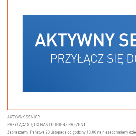
AKTYWNY SENIOR
PRZYŁĄCZ SIĘ DO NAS I ODBIERZ PREZENT
Zapraszamy Państwa 20 listopada od godziny 10.00 na niezapomniany dzień,