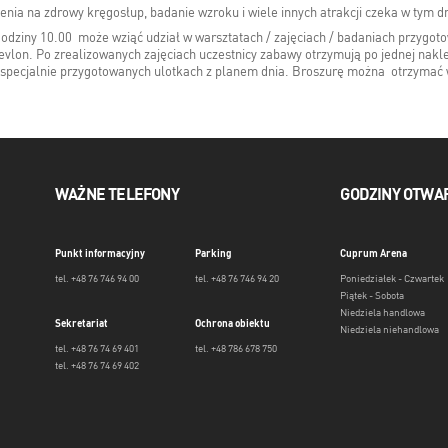
czenia na zdrowy kręgosłup, badanie wzroku i wiele innych atrakcji czeka w tym 
odziny 10.00 może wziąć udział w warsztatach / zajęciach / badaniach przygoto
lon. Po zrealizowanych zajęciach uczestnicy zabawy otrzymują po jednej naklejc
 specjalnie przygotowanych ulotkach z planem dnia. Broszurę można otrzymać 
WAŻNE TELEFONY
GODZINY OTWA
Punkt informacyjny
Parking
Cuprum Arena
tel. +48 76 746 94 00
tel. +48 76 746 94 20
Poniedziałek - Czwartek
Piątek - Sobota
Niedziela handlowa
Sekretariat
Ochrona obiektu
Niedziela niehandlowa
tel. +48 76 74 69 401
tel. +48 786 678 750
tel. +48 76 74 69 402