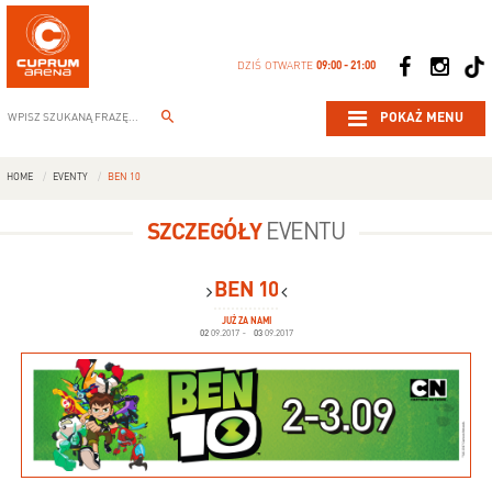
DZIŚ OTWARTE
09:00 - 21:00
POKAŻ MENU
HOME
EVENTY
BEN 10
SZCZEGÓŁY
EVENTU
BEN 10
JUŻ ZA NAMI
02
09.2017
-
03
09.2017