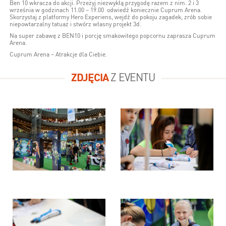
Ben 10 wkracza do akcji. Przeżyj niezwykłą przygodę razem z nim. 2 i 3
września w godzinach 11.00 – 19.00 odwiedź koniecznie Cuprum Arena.
Skorzystaj z platformy Hero Experiens, wejdź do pokoju zagadek, zrób sobie
niepowtarzalny tatuaż i stwórz własny projekt 3d.
Na super zabawę z BEN10 i porcję smakowitego popcornu zaprasza Cuprum
Arena.
Cuprum Arena – Atrakcje dla Ciebie.
ZDJĘCIA
Z EVENTU