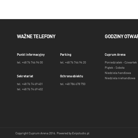
WAŻNE TELEFONY
GODZINY OTWA
Punkt informacyjny
Parking
Cuprum Arena
tel. +48 76 746 94 00
tel. +48 76 746 94 20
Poniedziałek - Czwartek
Piątek - Sobota
Niedziela handlowa
Sekretariat
Ochrona obiektu
Niedziela niehandlowa
tel. +48 76 74 69 401
tel. +48 786 678 750
tel. +48 76 74 69 402
Copyright Cuprum Arena 2016. Powered by
Evipstudio.pl