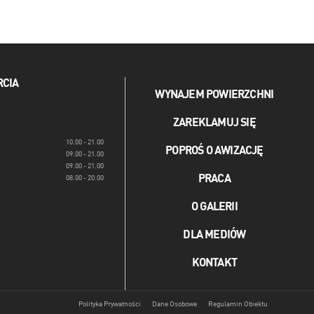
RCIA
WYNAJEM POWIERZCHNI
ZAREKLAMUJ SIĘ
10.00 - 21.00
POPROŚ O AWIZACJĘ
09.00 - 21.00
09.00 - 21.00
PRACA
08.00 - 20.00
O GALERII
DLA MEDIÓW
KONTAKT
Polityka Prywatności
Dane Osobowe
Regulamin Obiektu