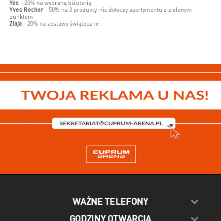
Yes
- 20% na wybraną biżuterię
Yves Rocher
- 50% na 3 produkty, nie dotyczy asortymentu z zielonym
punktem
Ziaja
- 20% na zestawy świąteczne
WAŻNE TELEFONY
GODZINY OTWARCIA