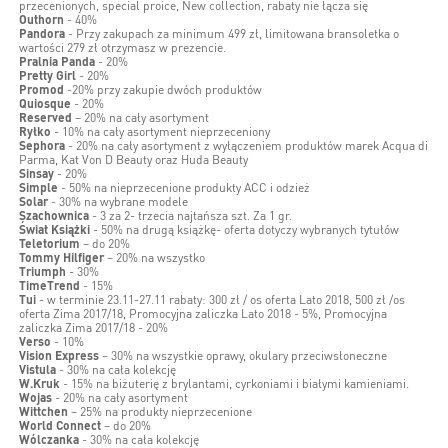
przecenionych, special proice, New collection, rabaty nie łącza się
Outhorn
- 40%
Pandora
- Przy zakupach za minimum 499 zł, limitowana bransoletka o
wartości 279 zł otrzymasz w prezencie.
Pralnia Panda
- 20%
Pretty Girl
- 20%
Promod
-20% przy zakupie dwóch produktów
Quiosque
- 20%
Reserved
– 20% na cały asortyment
Ryłko
- 10% na cały asortyment nieprzeceniony
Sephora
- 20% na cały asortyment z wyłączeniem produktów marek Acqua di
Parma, Kat Von D Beauty oraz Huda Beauty
Sinsay
- 20%
Simple
- 50% na nieprzecenione produkty ACC i odzież
Solar
- 30% na wybrane modele
Szachownica
- 3 za 2- trzecia najtańsza szt. Za 1 gr.
Świat Książki
- 50% na drugą książkę- oferta dotyczy wybranych tytułów
Teletorium
– do 20%
Tommy Hilfiger
– 20% na wszystko
Triumph
- 30%
TimeTrend
- 15%
Tui
- w terminie 23.11-27.11 rabaty: 300 zł / os oferta Lato 2018, 500 zł /os
oferta Zima 2017/18, Promocyjna zaliczka Lato 2018 - 5%, Promocyjna
zaliczka Zima 2017/18 - 20%
Verso
- 10%
Vision Express
– 30% na wszystkie oprawy, okulary przeciwsłoneczne
Vistula
- 30% na cała kolekcję
W.Kruk
- 15% na biżuterię z brylantami, cyrkoniami i białymi kamieniami.
Wojas
- 20% na cały asortyment
Wittchen
– 25% na produkty nieprzecenione
World Connect
– do 20%
Wólczanka
- 30% na cała kolekcję