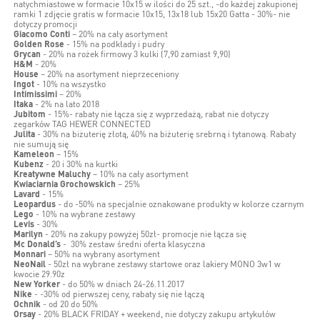
natychmiastowe w formacie 10x15 w ilości do 25 szt., -do każdej zakupionej
ramki 1 zdjęcie gratis w formacie 10x15, 13x18 lub 15x20 Gatta - 30%- nie
dotyczy promocji
Giacomo Conti
– 20% na cały asortyment
Golden Rose
- 15% na podkłady i pudry
Grycan
- 20% na rożek firmowy 3 kulki (7,90 zamiast 9,90)
H&M
- 20%
House
– 20% na asortyment nieprzeceniony
Ingot
- 10% na wszystko
Intimissimi
– 20%
Itaka
- 2% na lato 2018
Jubitom
- 15%- rabaty nie łącza się z wyprzedażą, rabat nie dotyczy
zegarków TAG HEWER CONNECTED
Julita
- 30% na biżuterię złotą, 40% na biżuterię srebrną i tytanową. Rabaty
nie sumują się
Kameleon
– 15%
Kubenz
- 20 i 30% na kurtki
Kreatywne Maluchy
– 10% na cały asortyment
Kwiaciarnia Grochowskich
– 25%
Lavard
- 15%
Leopardus
- do -50% na specjalnie oznakowane produkty w kolorze czarnym
Lego
- 10% na wybrane zestawy
Levis
- 30%
Marilyn
- 20% na zakupy powyżej 50zł- promocje nie łącza się
Mc Donald’s
- 30% zestaw średni oferta klasyczna
Monnari
– 50% na wybrany asortyment
NeoNail
- 50zł na wybrane zestawy startowe oraz lakiery MONO 3w1 w
kwocie 29.90z
New Yorker
- do 50% w dniach 24-26.11.2017
Nike
- -30% od pierwszej ceny, rabaty się nie łączą
Ochnik
- od 20 do 50%
Orsay
- 20% BLACK FRIDAY + weekend, nie dotyczy zakupu artykułów