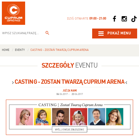
DZIŚ OTWARTE
09:00 - 21:00
POKAŻ MENU
HOME
EVENTY
CASTING - ZOSTAŃ TWARZĄ CUPRUM ARENA
SZCZEGÓŁY
EVENTU
CASTING - ZOSTAŃ TWARZĄ CUPRUM ARENA
JUŻ ZA NAMI
06
06.2017
-
23
06.2017