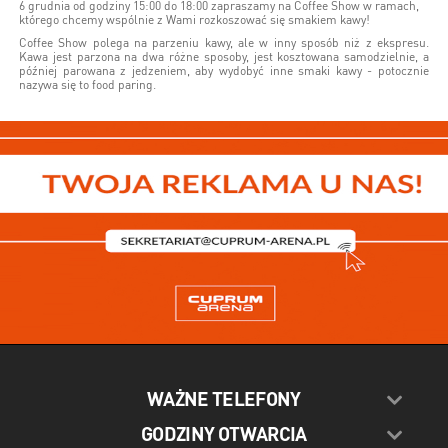
6 grudnia od godziny 15:00 do 18:00 zapraszamy na Coffee Show w ramach,
którego chcemy wspólnie z Wami rozkoszować się smakiem kawy!
Coffee Show polega na parzeniu kawy, ale w inny sposób niż z ekspresu.
Kawa jest parzona na dwa różne sposoby, jest kosztowana samodzielnie, a
później parowana z jedzeniem, aby wydobyć inne smaki kawy - potocznie
nazywa się to food paring.
WAŻNE TELEFONY
GODZINY OTWARCIA