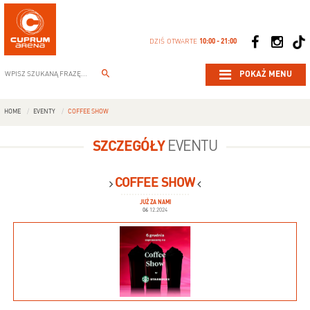
DZIŚ OTWARTE
10:00 - 21:00
POKAŻ MENU
HOME
EVENTY
COFFEE SHOW
SZCZEGÓŁY
EVENTU
COFFEE SHOW
JUŻ ZA NAMI
06
12.2024