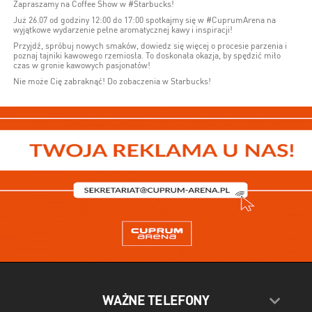
Zapraszamy na Coffee Show w #Starbucks!
Już 26.07 od godziny 12:00 do 17:00 spotkajmy się w #CuprumArena na
wyjątkowe wydarzenie pełne aromatycznej kawy i inspiracji!
Przyjdź, spróbuj nowych smaków, dowiedz się więcej o procesie parzenia i
poznaj tajniki kawowego rzemiosła. To doskonała okazja, by spędzić miło
czas w gronie kawowych pasjonatów!
Nie może Cię zabraknąć! Do zobaczenia w Starbucks!
WAŻNE TELEFONY