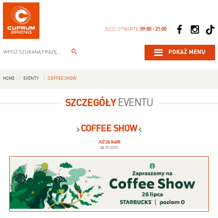
DZIŚ OTWARTE
09:00 - 21:00
POKAŻ MENU
HOME
EVENTY
COFFEE SHOW
SZCZEGÓŁY
EVENTU
COFFEE SHOW
JUŻ ZA NAMI
26
07.2025