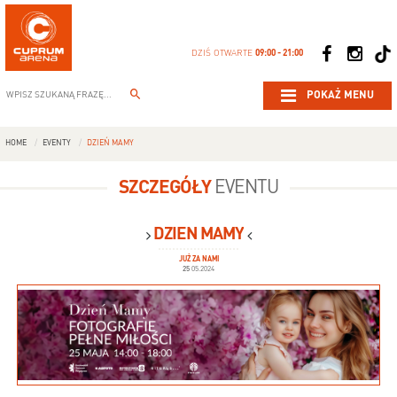
DZIŚ OTWARTE
09:00 - 21:00
POKAŻ MENU
HOME
EVENTY
DZIEŃ MAMY
SZCZEGÓŁY
EVENTU
DZIEŃ MAMY
JUŻ ZA NAMI
25
05.2024