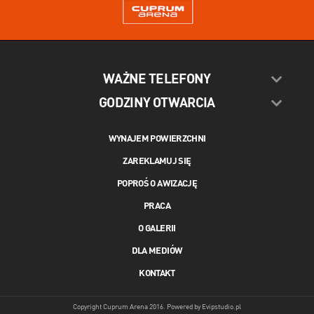
WAŻNE TELEFONY
GODZINY OTWARCIA
WYNAJEM POWIERZCHNI
ZAREKLAMUJ SIĘ
POPROŚ O AWIZACJĘ
PRACA
O GALERII
DLA MEDIÓW
KONTAKT
Copyright Cuprum Arena 2016. Powered by
Evipstudio.pl