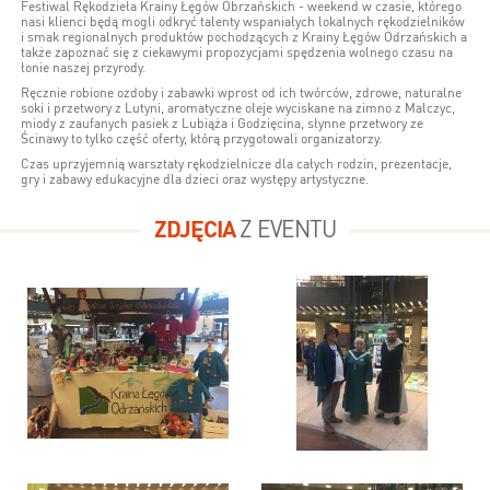
Festiwal Rękodzieła Krainy Łęgów Obrzańskich - weekend w czasie, którego
nasi klienci będą mogli odkryć talenty wspaniałych lokalnych rękodzielników
i smak regionalnych produktów pochodzących z Krainy Łęgów Odrzańskich a
także zapoznać się z ciekawymi propozycjami spędzenia wolnego czasu na
łonie naszej przyrody.
Ręcznie robione ozdoby i zabawki wprost od ich twórców, zdrowe, naturalne
soki i przetwory z Lutyni, aromatyczne oleje wyciskane na zimno z Malczyc,
miody z zaufanych pasiek z Lubiąża i Godzięcina, słynne przetwory ze
Ścinawy to tylko część oferty, którą przygotowali organizatorzy.
Czas uprzyjemnią warsztaty rękodzielnicze dla całych rodzin, prezentacje,
gry i zabawy edukacyjne dla dzieci oraz występy artystyczne.
ZDJĘCIA
Z EVENTU