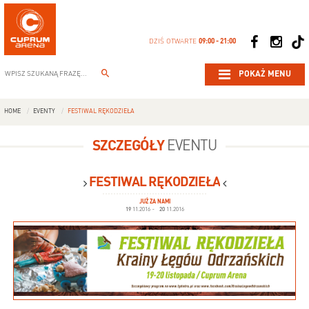
DZIŚ OTWARTE
09:00 - 21:00
POKAŻ MENU
HOME
EVENTY
FESTIWAL RĘKODZIEŁA
SZCZEGÓŁY
EVENTU
FESTIWAL RĘKODZIEŁA
JUŻ ZA NAMI
19
11.2016
-
20
11.2016