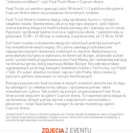
“Jedzenie na kółkach” czyli Food Truck Show z Cuprum Arena
Food Trucki już wkrótce opanują Lubin! W dniach 1 i 2 października galeria
Cuprum Arena stanie się przystanią różnorodnych smaków.
Food Truck Show to świetna okazja, żeby spróbować kuchni z różnych
zakątków świata. Standardowo, jak przy tego typu okazjach, zjeść będzie
można bardziej klasyczne foodtruckowe potrawy, ale i wariacje na ich temat.
Pyszności spróbować będzie można w najbliższą sobotę, 1 października, w
godzinach 12:00 – 21:00 oraz w niedzielę, 2 października, od 12:00 do 18:00.
Zlot food trucków to doskonała okazja do rodzinnych podróży kulinarnych
bez wielokilometrowych wojaży. Do Lubina zawitają przedstawiciele
najpopularniejszych restauracji mobilnych w regionie. Będą klasyczne,
amerykańskie burgery w wykonaniu 66 American Burger, doskonałe pulled
porki i pulled beefy przygotowane przez Food Manię, ale i bałkańską wariację
na temat burgerów, którą zaserwuje Balkan Burger. Nie zabraknie także
wypakowanych po brzegi świeżymi dodatkami tostów z TosTrucka, czy Frytek
z Tytki. Po sutym obiedzie na deser zaprosi Cafe Praha, która zaskoczy
pysznymi goframi ptysiowymi w różnych kombinacjach.
Rosnąca popularność food trucków w dużych miastach skłoniła nas do tego,
by udostępnić tę ciekawą formę zakupu i spożywania potraw także
mieszkańcom Lubina. Tak zrodził się pomysł zorganizowania Food Truck
Show przed wejściem do galerii Cuprum Arena. To niepowtarzalna okazja do
spróbowania różnych potraw wprost z popularnych samochodów z
jedzeniem – mówi Ewa Sieńko, manager do spraw marketingu galerii
Cuprum Arena.
Jednak Food Truck Show to nie tylko jedzenie, ale również sposób na spędzenie czasu z przyjaciółmi
czy rodziną. Organizatorzy zadbają o muzykę na żywo, która umili czas oczekiwania na jedzenie, a
animatorzy zaproszą dzieci na malowanie twarzy.
ZDJĘCIA
Z EVENTU