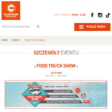
DZIŚ OTWARTE
09:00 - 21:00
POKAŻ MENU
HOME
EVENTY
FOOD TRUCK SHOW
SZCZEGÓŁY
EVENTU
FOOD TRUCK SHOW
JUŻ ZA NAMI
01
10.2016
-
02
10.2016