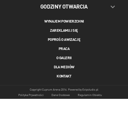
GODZINY OTWARCIA
WYNAJEM POWIERZCHNI
ZAREKLAMUJ SIĘ
POPROŚ O AWIZACJĘ
PRACA
O GALERII
DLA MEDIÓW
KONTAKT
Copyright Cuprum Arena 2016. Powered by
Evipstudio.pl
Polityka Prywatności
Dane Osobowe
Regulamin Obiektu