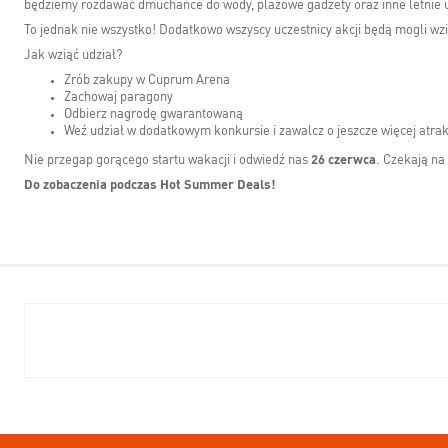
będziemy rozdawać dmuchańce do wody, plażowe gadżety oraz inne letnie 
To jednak nie wszystko! Dodatkowo wszyscy uczestnicy akcji będą mogli w
Jak wziąć udział?
Zrób zakupy w Cuprum Arena
Zachowaj paragony
Odbierz nagrodę gwarantowaną
Weź udział w dodatkowym konkursie i zawalcz o jeszcze więcej atra
Nie przegap gorącego startu wakacji i odwiedź nas
26 czerwca
. Czekają na
Do zobaczenia podczas Hot Summer Deals!