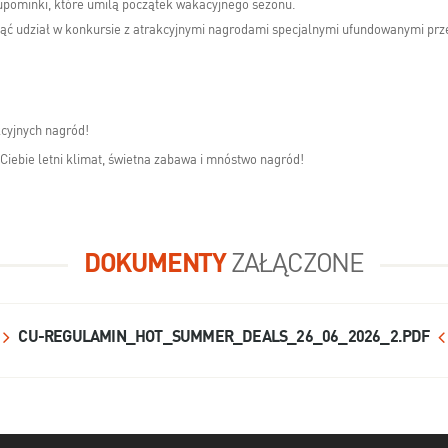
upominki, które umilą początek wakacyjnego sezonu.
ziąć udział w konkursie z atrakcyjnymi nagrodami specjalnymi ufundowanymi pr
kcyjnych nagród!
 Ciebie letni klimat, świetna zabawa i mnóstwo nagród!
DOKUMENTY
ZAŁĄCZONE
CU-REGULAMIN_HOT_SUMMER_DEALS_26_06_2026_2.PDF