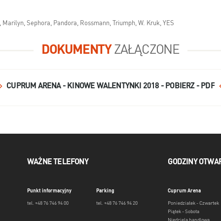
ita, Marilyn, Sephora, Pandora, Rossmann, Triumph, W. Kruk, YES
DOKUMENTY
ZAŁĄCZONE
CUPRUM ARENA - KINOWE WALENTYNKI 2018 - POBIERZ - PDF
WAŻNE TELEFONY
GODZINY OTWA
Punkt informacyjny
Parking
Cuprum Arena
tel. +48 76 746 94 00
tel. +48 76 746 94 20
Poniedziałek - Czwartek
Piątek - Sobota
Niedziela handlowa