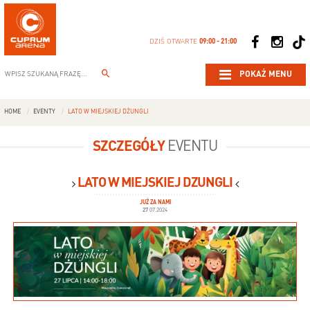
DZIŚ OTWARTE
09:00 - 21:00
POKAŻ MENU
HOME
EVENTY
LATO W MIEJSKIEJ DŻUNGLI
SZCZEGÓŁY
EVENTU
LATO W MIEJSKIEJ DŻUNGLI
JUŻ ZA NAMI
27
07.2024