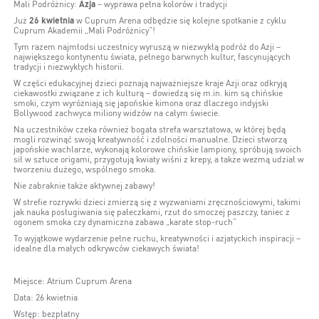
Mali Podróżnicy:
Azja
– wyprawa pełna kolorów i tradycji
Już
26 kwietnia
w Cuprum Arena odbędzie się kolejne spotkanie z cyklu
Cuprum Akademii „Mali Podróżnicy”!
Tym razem najmłodsi uczestnicy wyruszą w niezwykłą podróż do Azji –
największego kontynentu świata, pełnego barwnych kultur, fascynujących
tradycji i niezwykłych historii.
W części edukacyjnej dzieci poznają najważniejsze kraje Azji oraz odkryją
ciekawostki związane z ich kulturą – dowiedzą się m.in. kim są chińskie
smoki, czym wyróżniają się japońskie kimona oraz dlaczego indyjski
Bollywood zachwyca miliony widzów na całym świecie.
Na uczestników czeka również bogata strefa warsztatowa, w której będą
mogli rozwinąć swoją kreatywność i zdolności manualne. Dzieci stworzą
japońskie wachlarze, wykonają kolorowe chińskie lampiony, spróbują swoich
sił w sztuce origami, przygotują kwiaty wiśni z krepy, a także wezmą udział w
tworzeniu dużego, wspólnego smoka.
Nie zabraknie także aktywnej zabawy!
W strefie rozrywki dzieci zmierzą się z wyzwaniami zręcznościowymi, takimi
jak nauka posługiwania się pałeczkami, rzut do smoczej paszczy, taniec z
ogonem smoka czy dynamiczna zabawa „karate stop-ruch”
To wyjątkowe wydarzenie pełne ruchu, kreatywności i azjatyckich inspiracji –
idealne dla małych odkrywców ciekawych świata!
Miejsce: Atrium Cuprum Arena
Data: 26 kwietnia
Wstęp: bezpłatny