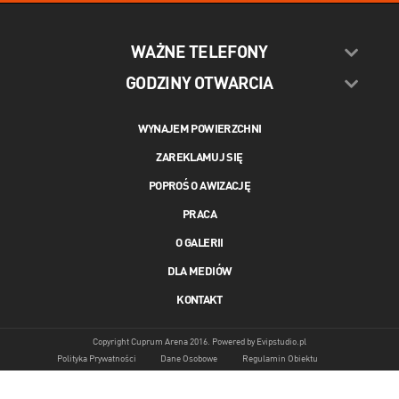
WAŻNE TELEFONY
GODZINY OTWARCIA
WYNAJEM POWIERZCHNI
ZAREKLAMUJ SIĘ
POPROŚ O AWIZACJĘ
PRACA
O GALERII
DLA MEDIÓW
KONTAKT
Copyright Cuprum Arena 2016. Powered by
Evipstudio.pl
Polityka Prywatności
Dane Osobowe
Regulamin Obiektu