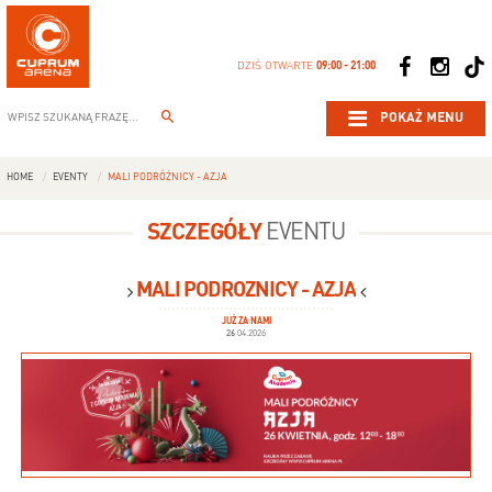
DZIŚ OTWARTE
09:00 - 21:00
POKAŻ MENU
HOME
EVENTY
MALI PODRÓŻNICY - AZJA
SZCZEGÓŁY
EVENTU
MALI PODRÓŻNICY - AZJA
JUŻ ZA NAMI
26
04.2026