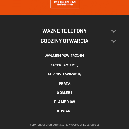
WAŻNE TELEFONY
GODZINY OTWARCIA
WYNAJEM POWIERZCHNI
ZAREKLAMUJ SIĘ
POPROŚ O AWIZACJĘ
PRACA
O GALERII
DLA MEDIÓW
KONTAKT
Copyright Cuprum Arena 2016. Powered by
Evipstudio.pl