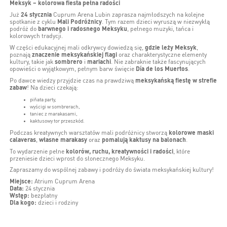
Meksyk – kolorowa fiesta pełna radości
Już
24 stycznia
Cuprum Arena Lubin zaprasza najmłodszych na kolejne
spotkanie z cyklu
Mali Podróżnicy
. Tym razem dzieci wyruszą w niezwykłą
podróż do
barwnego i radosnego Meksyku
, pełnego muzyki, tańca i
kolorowych tradycji.
W części edukacyjnej mali odkrywcy dowiedzą się,
gdzie leży Meksyk
,
poznają
znaczenie meksykańskiej flagi
oraz charakterystyczne elementy
kultury, takie jak
sombrero
i
mariachi
. Nie zabraknie także fascynujących
opowieści o wyjątkowym, pełnym barw święcie
Día de los Muertos
.
Po dawce wiedzy przyjdzie czas na prawdziwą
meksykańską fiestę w strefie
zabaw
! Na dzieci czekają:
piñata party,
wyścigi w sombrerach,
taniec z marakasami,
kaktusowy tor przeszkód.
Podczas kreatywnych warsztatów mali podróżnicy stworzą
kolorowe maski
calaveras
,
własne marakasy
oraz
pomalują kaktusy na balonach
.
To wydarzenie pełne
kolorów, ruchu, kreatywności i radości
, które
przeniesie dzieci wprost do słonecznego Meksyku.
Zapraszamy do wspólnej zabawy i podróży do świata meksykańskiej kultury!
Miejsce:
Atrium Cuprum Arena
Data:
24 stycznia
Wstęp:
bezpłatny
Dla kogo:
dzieci i rodziny