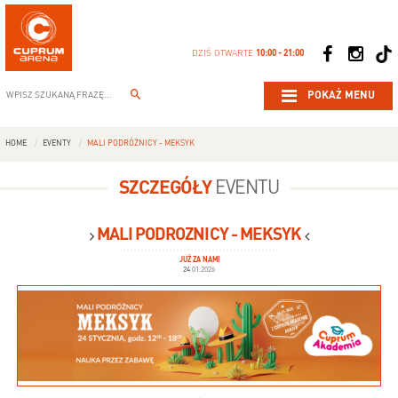
DZIŚ OTWARTE
10:00 - 21:00
POKAŻ MENU
HOME
EVENTY
MALI PODRÓŻNICY - MEKSYK
SZCZEGÓŁY
EVENTU
MALI PODRÓŻNICY - MEKSYK
JUŻ ZA NAMI
24
01.2026