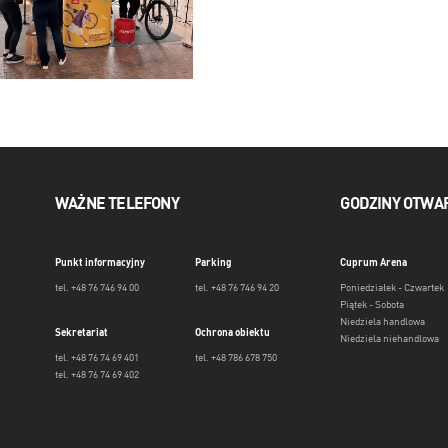
WAŻNE TELEFONY
GODZINY OTWA
Punkt informacyjny
Parking
Cuprum Arena
tel. +48 76 746 94 00
tel. +48 76 746 94 20
Poniedziałek - Czwartek
Piątek - Sobota
Niedziela handlowa
Sekretariat
Ochrona obiektu
Niedziela niehandlowa
tel. +48 76 74 69 401
tel. +48 786 678 750
tel. +48 76 74 69 402