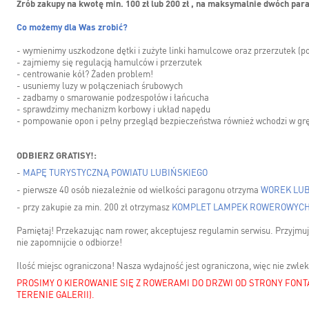
Zrób zakupy na kwotę min. 100 zł lub 200 zł , na maksymalnie dwóch par
Co możemy dla Was zrobić?
- wymienimy uszkodzone dętki i zużyte linki hamulcowe oraz przerzutek (
- zajmiemy się regulacją hamulców i przerzutek
- centrowanie kół? Żaden problem!
- usuniemy luzy w połączeniach śrubowych
- zadbamy o smarowanie podzespołów i łańcucha
- sprawdzimy mechanizm korbowy i układ napędu
- pompowanie opon i pełny przegląd bezpieczeństwa również wchodzi w gr
ODBIERZ GRATISY!:
-
MAPĘ TURYSTYCZNĄ POWIATU LUBIŃSKIEGO
- pierwsze 40 osób niezależnie od wielkości paragonu otrzyma
WOREK LUB
- przy zakupie za min. 200 zł otrzymasz
KOMPLET LAMPEK ROWEROWYCH
Pamiętaj! Przekazując nam rower, akceptujesz regulamin serwisu. Przyjmujem
nie zapomnijcie o odbiorze!
Ilość miejsc ograniczona! Nasza wydajność jest ograniczona, więc nie zwlekaj
PROSIMY O KIEROWANIE SIĘ Z ROWERAMI DO DRZWI OD STRONY FO
TERENIE GALERII).