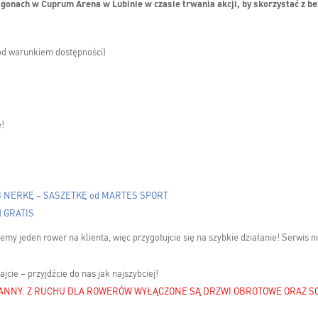
agonach w Cuprum Arena w Lubinie w czasie trwania akcji, by skorzystać z b
pod warunkiem dostępności)
ę!
 NERKĘ – SASZETKĘ od MARTES SPORT
 GRATIS
y jeden rower na klienta, więc przygotujcie się na szybkie działanie! Serwis ni
cie – przyjdźcie do nas jak najszybciej!
NTANNY. Z RUCHU DLA ROWERÓW WYŁĄCZONE SĄ DRZWI OBROTOWE ORAZ 