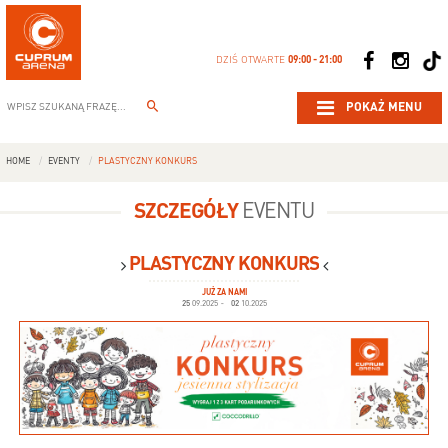
DZIŚ OTWARTE
09:00 - 21:00
POKAŻ MENU
HOME
EVENTY
PLASTYCZNY KONKURS
SZCZEGÓŁY
EVENTU
PLASTYCZNY KONKURS
JUŻ ZA NAMI
25
09.2025
-
02
10.2025