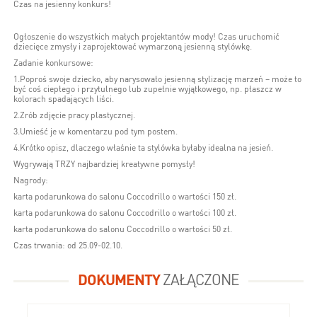
Czas na jesienny konkurs!
Ogłoszenie do wszystkich małych projektantów mody! Czas uruchomić
dziecięce zmysły i zaprojektować wymarzoną jesienną stylówkę.
Zadanie konkursowe:
1.Poproś swoje dziecko, aby narysowało jesienną stylizację marzeń – może to
być coś ciepłego i przytulnego lub zupełnie wyjątkowego, np. płaszcz w
kolorach spadających liści.
2.Zrób zdjęcie pracy plastycznej.
3.Umieść je w komentarzu pod tym postem.
4.Krótko opisz, dlaczego właśnie ta stylówka byłaby idealna na jesień.
Wygrywają TRZY najbardziej kreatywne pomysły!
Nagrody:
karta podarunkowa do salonu Coccodrillo o wartości 150 zł.
karta podarunkowa do salonu Coccodrillo o wartości 100 zł.
karta podarunkowa do salonu Coccodrillo o wartości 50 zł.
Czas trwania: od 25.09-02.10.
DOKUMENTY
ZAŁĄCZONE