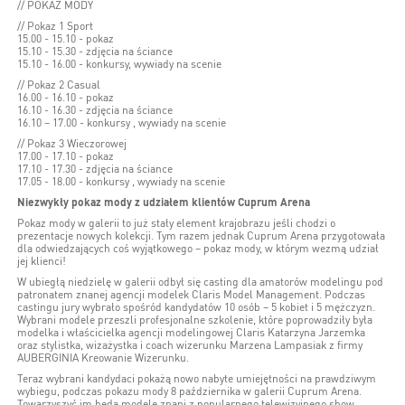
// POKAZ MODY
// Pokaz 1 Sport
15.00 - 15.10 - pokaz
15.10 - 15.30 - zdjęcia na ściance
15.10 - 16.00 - konkursy, wywiady na scenie
// Pokaz 2 Casual
16.00 - 16.10 - pokaz
16.10 - 16.30 - zdjęcia na ściance
16.10 – 17.00 - konkursy , wywiady na scenie
// Pokaz 3 Wieczorowej
17.00 - 17.10 - pokaz
17.10 - 17.30 - zdjęcia na ściance
17.05 - 18.00 - konkursy , wywiady na scenie
Niezwykły pokaz mody z udziałem klientów Cuprum Arena
Pokaz mody w galerii to już stały element krajobrazu jeśli chodzi o
prezentacje nowych kolekcji. Tym razem jednak Cuprum Arena przygotowała
dla odwiedzających coś wyjątkowego – pokaz mody, w którym wezmą udział
jej klienci!
W ubiegłą niedzielę w galerii odbył się casting dla amatorów modelingu pod
patronatem znanej agencji modelek Claris Model Management. Podczas
castingu jury wybrało spośród kandydatów 10 osób – 5 kobiet i 5 mężczyzn.
Wybrani modele przeszli profesjonalne szkolenie, które poprowadziły była
modelka i właścicielka agencji modelingowej Claris Katarzyna Jarzemka
oraz stylistka, wizażystka i coach wizerunku Marzena Lampasiak z firmy
AUBERGINIA Kreowanie Wizerunku.
Teraz wybrani kandydaci pokażą nowo nabyte umiejętności na prawdziwym
wybiegu, podczas pokazu mody 8 października w galerii Cuprum Arena.
Towarzyszyć im będą modele znani z popularnego telewizyjnego show