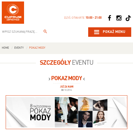
DZIŚ OTWARTE
10:00 - 21:00
POKAŻ MENU
HOME
EVENTY
POKAZ MODY
SZCZEGÓŁY
EVENTU
POKAZ MODY
JUŻ ZA NAMI
08
10.2016