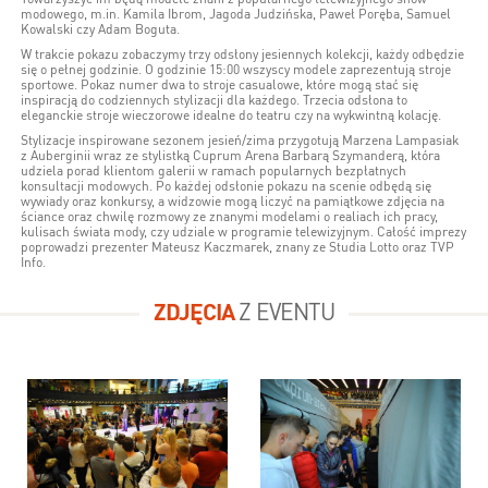
modowego, m.in. Kamila Ibrom, Jagoda Judzińska, Paweł Poręba, Samuel
Kowalski czy Adam Boguta.
W trakcie pokazu zobaczymy trzy odsłony jesiennych kolekcji, każdy odbędzie
się o pełnej godzinie. O godzinie 15:00 wszyscy modele zaprezentują stroje
sportowe. Pokaz numer dwa to stroje casualowe, które mogą stać się
inspiracją do codziennych stylizacji dla każdego. Trzecia odsłona to
eleganckie stroje wieczorowe idealne do teatru czy na wykwintną kolację.
Stylizacje inspirowane sezonem jesień/zima przygotują Marzena Lampasiak
z Auberginii wraz ze stylistką Cuprum Arena Barbarą Szymanderą, która
udziela porad klientom galerii w ramach popularnych bezpłatnych
konsultacji modowych. Po każdej odsłonie pokazu na scenie odbędą się
wywiady oraz konkursy, a widzowie mogą liczyć na pamiątkowe zdjęcia na
ściance oraz chwilę rozmowy ze znanymi modelami o realiach ich pracy,
kulisach świata mody, czy udziale w programie telewizyjnym. Całość imprezy
poprowadzi prezenter Mateusz Kaczmarek, znany ze Studia Lotto oraz TVP
Info.
ZDJĘCIA
Z EVENTU