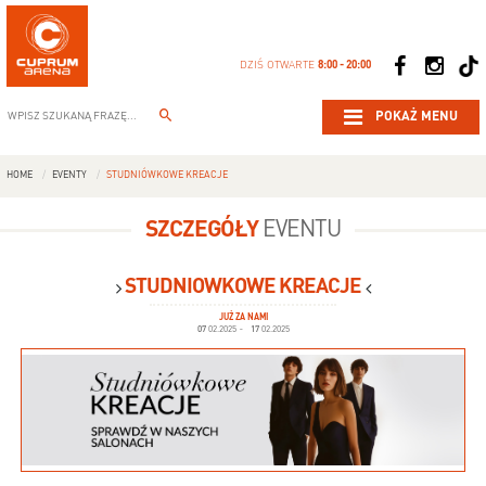
DZIŚ OTWARTE
8:00 - 20:00
POKAŻ MENU
HOME
EVENTY
STUDNIÓWKOWE KREACJE
SZCZEGÓŁY
EVENTU
STUDNIÓWKOWE KREACJE
JUŻ ZA NAMI
07
02.2025
-
17
02.2025