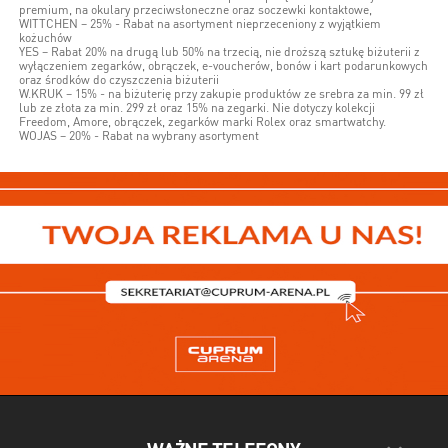
premium, na okulary przeciwsłoneczne oraz soczewki kontaktowe,
WITTCHEN – 25% - Rabat na asortyment nieprzeceniony z wyjątkiem
kożuchów
YES – Rabat 20% na drugą lub 50% na trzecią, nie droższą sztukę biżuterii z
wyłączeniem zegarków, obrączek, e-voucherów, bonów i kart podarunkowych
oraz środków do czyszczenia biżuterii
W.KRUK – 15% - na biżuterię przy zakupie produktów ze srebra za min. 99 zł
lub ze złota za min. 299 zł oraz 15% na zegarki. Nie dotyczy kolekcji
Freedom, Amore, obrączek, zegarków marki Rolex oraz smartwatchy.
WOJAS – 20% - Rabat na wybrany asortyment