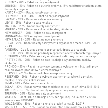
KUBENZ – 20% - Rabat na cały asortyment
JUBITOM – 20% -Rabat na biżuterię srebrną, 15% na biżuterię fashion, złotą,
diamenty i zegarki
KASTOR – 20% - Rabat na cały asortyment
LEE WRANGLER – 20% - Rabat na cały asortyment,
LAVARD – 20% - Rabat na cała nowa kolekcję
LEVI’S – 25% - Rabat na całą kolekcję
MARILYN – 20% - Rabat na cały asortyment
MOHITO – 20% - Rabat na sukienki, torebki, biżuterię
NEW YORKER - 20% - Rabat na cały asortyment
MONNARI do - 30% na wybrany asortyment
NEW BALACE – 20% - Rabat na nową kolekcję
ORSAY – 20% - Rabat na cały asortyment z wyjątkiem przecen i SPECIAL
PRICE
PANDORA - 2 za 1, przy zakupie bransoletki, druga w prezencie
OCHNIK – 20% - Rabat na produkty nieprzecenione w salonach regularnych
OUTHORN – 30% - Rabat na cały asortyment naliczany do cen pierwszych
PRETTY GIRL – 20% - Rabat na całą kolekcję z wyłączeniem pasków i
okularów
PROMOD – 20% - Rabat na cały asortyment z wyłączeniem biżuterii, przy
zakupie dwóch produktów nieprzecenionych
QUIOSQUE – 20% - Rabat na kolekcję nieprzecenioną
RESERVED – 20% - Rabat na wybrany asortyment z kolekcji damskiej,
męskiej, dziecięcej i akcesoriów
SMYK – 20% - Rabat na ubrania i buty
SOLAR – 20% - Rabat na wybrane modele z kolekcji jesień-zima 2018-2019
TIMETREND – 15% - Rabat na cały nieprzeceniony asortyment
TRIUMPH – 20% - Rabat ma cały asortyment
VISTULA – Rabat 30% z aplikacją i 20% bez aplikacji, na kolekcje Vistula
jesień- zima 2018/2019
WÓLCZANKA – 30% - Rabat na kolekcję jesień-zima 2018/2019
VISION EXPRESS – 20% - Rabat na kompletna parę okularów z antyrefleksem