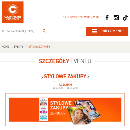
DZIŚ OTWARTE
09:00 - 21:00
POKAŻ MENU
HOME
EVENTY
STYLOWE ZAKUPY
SZCZEGÓŁY
EVENTU
STYLOWE ZAKUPY
JUŻ ZA NAMI
28
09.2018
-
30
09.2018