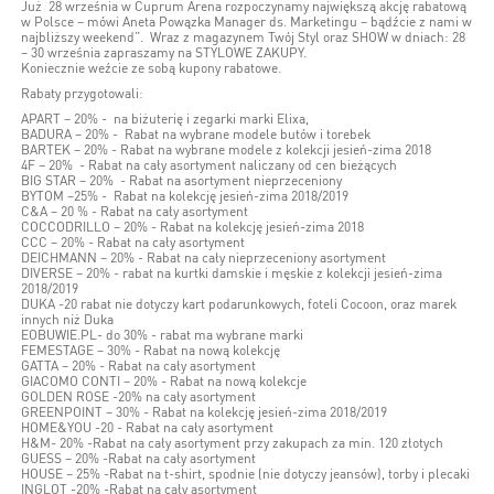
Już 28 września w Cuprum Arena rozpoczynamy największą akcję rabatową
w Polsce – mówi Aneta Powązka Manager ds. Marketingu – bądźcie z nami w
najbliższy weekend”. Wraz z magazynem Twój Styl oraz SHOW w dniach: 28
– 30 września zapraszamy na STYLOWE ZAKUPY.
Koniecznie weźcie ze sobą kupony rabatowe.
Rabaty przygotowali:
APART – 20% - na biżuterię i zegarki marki Elixa,
BADURA – 20% - Rabat na wybrane modele butów i torebek
BARTEK – 20% - Rabat na wybrane modele z kolekcji jesień-zima 2018
4F – 20% - Rabat na cały asortyment naliczany od cen bieżących
BIG STAR – 20% - Rabat na asortyment nieprzeceniony
BYTOM –25% - Rabat na kolekcję jesień-zima 2018/2019
C&A – 20 % - Rabat na cały asortyment
COCCODRILLO – 20% - Rabat na kolekcję jesień-zima 2018
CCC – 20% - Rabat na cały asortyment
DEICHMANN – 20% - Rabat na cały nieprzeceniony asortyment
DIVERSE – 20% - rabat na kurtki damskie i męskie z kolekcji jesień-zima
2018/2019
DUKA -20 rabat nie dotyczy kart podarunkowych, foteli Cocoon, oraz marek
innych niż Duka
EOBUWIE.PL- do 30% - rabat ma wybrane marki
FEMESTAGE – 30% - Rabat na nową kolekcję
GATTA – 20% - Rabat na cały asortyment
GIACOMO CONTI – 20% - Rabat na nową kolekcje
GOLDEN ROSE -20% na cały asortyment
GREENPOINT – 30% - Rabat na kolekcję jesień-zima 2018/2019
HOME&YOU -20 - Rabat na cały asortyment
H&M- 20% -Rabat na cały asortyment przy zakupach za min. 120 złotych
GUESS – 20% -Rabat na cały asortyment
HOUSE – 25% -Rabat na t-shirt, spodnie (nie dotyczy jeansów), torby i plecaki
INGLOT -20% -Rabat na cały asortyment