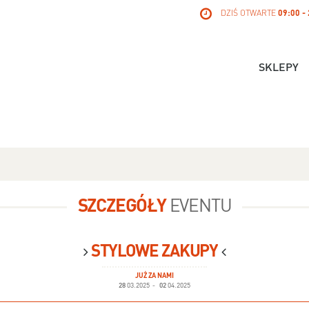
DZIŚ OTWARTE
09:00 -
SKLEPY
SZCZEGÓŁY
EVENTU
STYLOWE ZAKUPY
JUŻ ZA NAMI
28
03.2025
-
02
04.2025