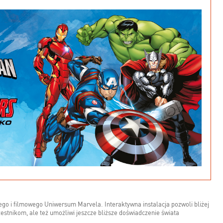
go i filmowego Uniwersum Marvela. Interaktywna instalacja pozwoli bliżej
estnikom, ale też umożliwi jeszcze bliższe doświadczenie świata