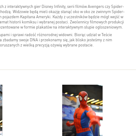
 z interaktywnych gier Disney Infinity, serii filmów Avengers czy Spider-
hodzą. Widzowie będą mieli okazję stanąć oko w oko ze zwinnym Spider-
ym pojazdem Kapitana Ameryki. Każdy z uczestników będzie mógł wejść w
emat historii komiksu i wybranej postaci. Zwolennicy filmowych produkcji
rezentowane w formie plakatów na interaktywnym słupie ogłoszeniowym.
pami i sprawi radość różnorodnej widowni. Biorąc udział w Teście
a zbadamy swoje DNA i przekonamy się, jak blisko jesteśmy z nim
oruszanych z wielką precyzją ożywią wybrane postacie.