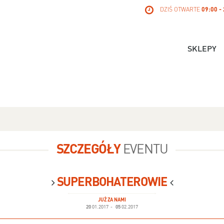
DZIŚ OTWARTE
09:00 -
SKLEPY
SZCZEGÓŁY
EVENTU
SUPERBOHATEROWIE
JUŻ ZA NAMI
20
01.2017
-
05
02.2017