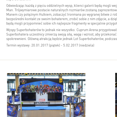
Odwiedzając każdą z pięciu oddzielnych wysp, klienci galerii będą mogli wej
Man. Trójwymiarowe postacie naturalnych rozmiarów zostaną zaprezentowa
Manem czy potężnym Hulkiem, zobaczyć Ironmana po wygranej bitwie z robo
bezpośredni kontakt ze swoim bohaterem, zrobić sobie z nim zdjęcie, a dzię
będą mogli przypomnieć sobie ich najlepsze fragmenty w specjalnie przy
Wyspy Superbohaterów to jednak nie wszystko. Cuprum Arena przygotowało r
Superbohatera uczestnicy zmierzą swoją siłę, wagę i wzrost, aby przekona
spokrewnieni. Główną atrakcją będzie jednak Lot Superbohaterów, podczas
Termin wystawy: 20.01.2017 (piątek) - 5.02.2017 (niedziela)