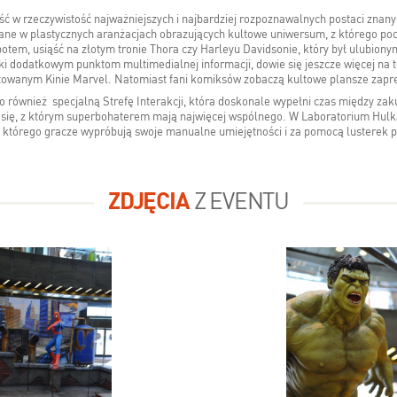
ść w rzeczywistość najważniejszych i najbardziej rozpoznawalnych postaci znanych
ne w plastycznych aranżacjach obrazujących kultowe uniwersum, z którego poc
tem, usiąść na złotym tronie Thora czy Harleyu Davidsonie, który był ulubion
ki dodatkowym punktom multimedialnej informacji, dowie się jeszcze więcej na t
gotowanym Kinie Marvel. Natomiast fani komiksów zobaczą kultowe plansze zap
ównież specjalną Strefę Interakcji, która doskonale wypełni czas między zaku
ć się, z którym superbohaterem mają najwięcej wspólnego. W Laboratorium Hulk
 którego gracze wypróbują swoje manualne umiejętności i za pomocą lusterek p
ZDJĘCIA
Z EVENTU