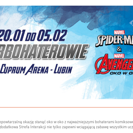
iepowtarzalną okazję stanąć oko w oko z najważniejszymi bohaterami komiksowe
 dodatkowa Strefa Interakcji nie tylko zapewni wciągającą zabawę wszystkim ucz