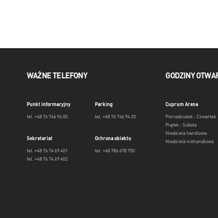
WAŻNE TELEFONY
GODZINY OTWA
Punkt informacyjny
Parking
Cuprum Arena
tel. +48 76 746 94 00
tel. +48 76 746 94 20
Poniedziałek - Czwartek
Piątek - Sobota
Niedziela handlowa
Sekretariat
Ochrona obiektu
Niedziela niehandlowa
tel. +48 76 74 69 401
tel. +48 786 678 750
tel. +48 76 74 69 402