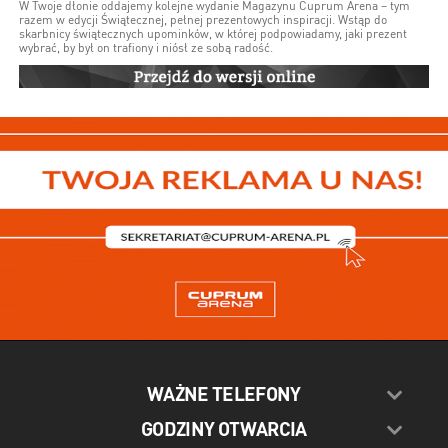
W Twoje dłonie oddajemy kolejne wydanie Magazynu Cuprum Arena – tym
razem w edycji Świątecznej, pełnej prezentowych inspiracji. Wstąp do
skarbnicy świątecznych upominków, w której podpowiadamy, jaki prezent
wybrać, by był on trafiony i niósł ze sobą radość.
WAŻNE TELEFONY
GODZINY OTWARCIA