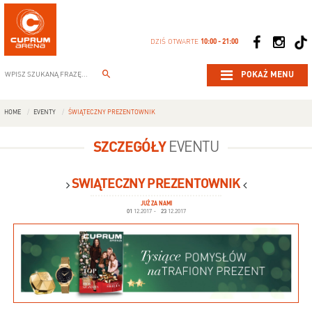
DZIŚ OTWARTE
10:00 - 21:00
POKAŻ MENU
HOME
EVENTY
ŚWIĄTECZNY PREZENTOWNIK
SZCZEGÓŁY
EVENTU
ŚWIĄTECZNY PREZENTOWNIK
JUŻ ZA NAMI
01
12.2017
-
23
12.2017