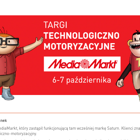
anek
diaMarkt, który zastąpił funkcjonującą tam wcześniej markę Saturn. Klienci z
giczno-motoryzacyjny.