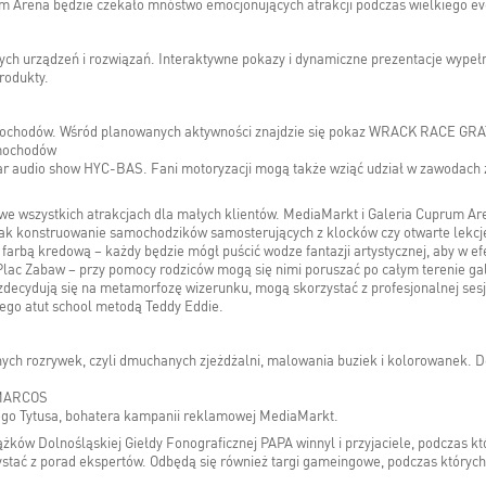
rum Arena będzie czekało mnóstwo emocjonujących atrakcji podczas wielkiego e
ch urządzeń i rozwiązań. Interaktywne pokazy i dynamiczne prezentacje wypełni
rodukty.
h samochodów. Wśród planowanych aktywności znajdzie się pokaz WRACK RACE G
amochodów
car audio show HYC-BAS. Fani motoryzacji mogą także wziąć udział w zawodach
we wszystkich atrakcjach dla małych klientów. MediaMarkt i Galeria Cuprum Ar
 jak konstruowanie samochodzików samosterujących z klocków czy otwarte lekcje
bą kredową – każdy będzie mógł puścić wodze fantazji artystycznej, aby w ef
lac Zabaw – przy pomocy rodziców mogą się nimi poruszać po całym terenie gal
zdecydują się na metamorfozę wizerunku, mogą skorzystać z profesjonalnej sesji
iego atut school metodą Teddy Eddie.
cznych rozrywek, czyli dmuchanych zjeżdżalni, malowania buziek i kolorowanek.
O MARCOS
go Tytusa, bohatera kampanii reklamowej MediaMarkt.
rążków Dolnośląskiej Giełdy Fonograficznej PAPA winnyl i przyjaciele, podczas k
rzystać z porad ekspertów. Odbędą się również targi gameingowe, podczas któryc