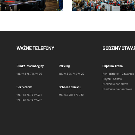
WAŻNE TELEFONY
GODZINY OTWA
Punkt informacyjny
Parking
Cuprum Arena
tel. +48 76 746 94 00
tel. +48 76 746 94 20
Poniedziałek - Czwartek
Piątek - Sobota
Niedziela handlowa
Sekretariat
Ochrona obiektu
Niedziela niehandlowa
tel. +48 76 74 69 401
tel. +48 786 678 750
tel. +48 76 74 69 402