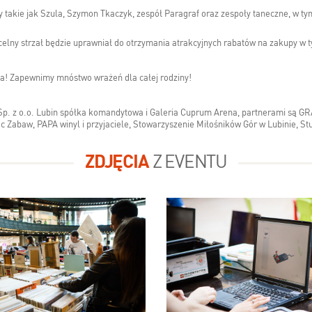
 takie jak Szula, Szymon Tkaczyk, zespół Paragraf oraz zespoły taneczne, w tym
elny strzał będzie uprawniał do otrzymania atrakcyjnych rabatów na zakupy w 
a! Zapewnimy mnóstwo wrażeń dla całej rodziny!
Sp. z o.o. Lubin spółka komandytowa i Galeria Cuprum Arena, partnerami są G
c Zabaw, PAPA winyl i przyjaciele, Stowarzyszenie Miłośników Gór w Lubinie, St
ZDJĘCIA
Z EVENTU