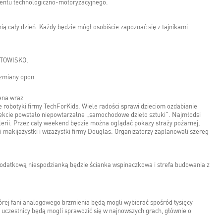
ventu technologiczno-motoryzacyjnego.
ą cały dzień. Każdy będzie mógł osobiście zapoznać się z tajnikami
RATOWISKO,
 zmiany opon
ena wraz
 robotyki firmy TechForKids. Wiele radości sprawi dzieciom ozdabianie
ekcie powstało niepowtarzalne „samochodowe dzieło sztuki”. Najmłodsi
erii. Przez cały weekend będzie można oglądać pokazy straży pożarnej,
 makijażystki i wizażystki firmy Douglas. Organizatorzy zaplanowali szereg
 Dodatkową niespodzianką będzie ścianka wspinaczkowa i strefa budowania z
tórej fani analogowego brzmienia będą mogli wybierać spośród tysięcy
h uczestnicy będą mogli sprawdzić się w najnowszych grach, głównie o