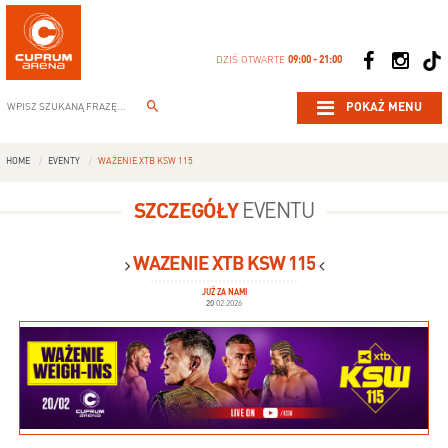
DZIŚ OTWARTE
09:00 - 21:00
POKAŻ MENU
HOME
EVENTY
WAŻENIE XTB KSW 115
SZCZEGÓŁY
EVENTU
WAŻENIE XTB KSW 115
JUŻ ZA NAMI
20
02.2026