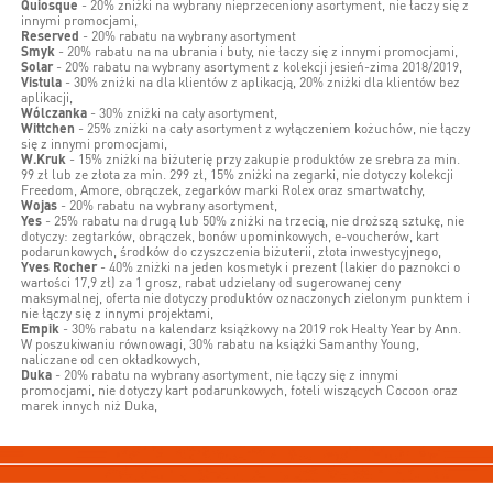
Quiosque
- 20% zniżki na wybrany nieprzeceniony asortyment, nie łaczy się z
innymi promocjami,
Reserved
- 20% rabatu na wybrany asortyment
Smyk
- 20% rabatu na na ubrania i buty, nie łaczy się z innymi promocjami,
Solar
- 20% rabatu na wybrany asortyment z kolekcji jesień-zima 2018/2019,
Vistula
- 30% zniżki na dla klientów z aplikacją, 20% zniżki dla klientów bez
aplikacji,
Wólczanka
- 30% zniżki na cały asortyment,
Wittchen
- 25% zniżki na cały asortyment z wyłączeniem kożuchów, nie łączy
się z innymi promocjami,
W.Kruk
- 15% zniżki na biżuterię przy zakupie produktów ze srebra za min.
99 zł lub ze złota za min. 299 zł, 15% zniżki na zegarki, nie dotyczy kolekcji
Freedom, Amore, obrączek, zegarków marki Rolex oraz smartwatchy,
Wojas
- 20% rabatu na wybrany asortyment,
Yes
- 25% rabatu na drugą lub 50% zniżki na trzecią, nie droższą sztukę, nie
dotyczy: zegtarków, obrączek, bonów upominkowych, e-voucherów, kart
podarunkowych, środków do czyszczenia biżuterii, złota inwestycyjnego,
Yves Rocher
- 40% zniżki na jeden kosmetyk i prezent (lakier do paznokci o
wartości 17,9 zł) za 1 grosz, rabat udzielany od sugerowanej ceny
maksymalnej, oferta nie dotyczy produktów oznaczonych zielonym punktem i
nie łączy się z innymi projektami,
Empik
- 30% rabatu na kalendarz książkowy na 2019 rok Healty Year by Ann.
W poszukiwaniu równowagi, 30% rabatu na książki Samanthy Young,
naliczane od cen okładkowych,
Duka
- 20% rabatu na wybrany asortyment, nie łączy się z innymi
promocjami, nie dotyczy kart podarunkowych, foteli wiszących Cocoon oraz
marek innych niż Duka,