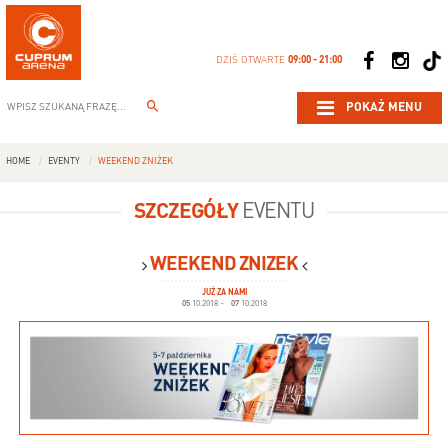
DZIŚ OTWARTE
09:00 - 21:00
POKAŻ MENU
HOME
EVENTY
WEEKEND ZNIŻEK
SZCZEGÓŁY
EVENTU
WEEKEND ZNIŻEK
JUŻ ZA NAMI
05
10.2018
-
07
10.2018