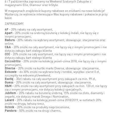
6 i 7 października zapraszamy na Weekend Szalonych Zakupów z
magazynami Elle, Glamour oraz InStyle.
W magazynach znajdziecie kupony rabatowe ze zniżkami na nowe kolekcje!
Wystarczy, że wytniecie interesujące Was kupony rabatowe i pokażecie je przy
kasie.
ZAPRASZAMY.
4F
- 20% rabatu na cały asortyment,
Apart
- 20% zniżki na srebrną biżuterię z kolekcji Indali, nie łączy się z
innymi promocjami,
Badura
- 20% rabatu na wybrany asortyment, obowiązuje: stacjonarnie oraz
online,
C&A
- 20% zniżki na cały asortyment, nie łączy się z innymi promocjami i nie
dotyczy zakupu kart stałego klienta
CCC
- 20% zniżki na cały asortyment, nie łączy się z innymi promocjami i nie
dotyczy zakupu kart stałego klienta
Coccodrillo
- 20% zniżki na kolekcję jesień–zima 2018, nie łączy się z innymi
promocjami,
Diverse
- 20% zniżki na kurtki marki Diverse, obowiązuje: stacjonarnie,
Eobuwie
- do 30% zniżki na wybrane buty i torebki, wysyłka i zwrot 0 zł,
szczegóły na eobuwie.pl/weekend,
Esotiq
- 30zł rabatu na cały asortyment przy zakupach za min. 99 zł,
Guess
- 20% zniżki na cały asortyment, obowiązuje: stacjonarnie,
H&M -
20% zniżki na cały asortyment przy zakupach za min. 120 zł, nie łączy
się z innymi promocjami, nie dotyczy kolekcji specjalnych,
Jubitom
- 20% rabatu na biżuterię srebrną, 15% zniżki na złoto, diamenty i
zegarki, nie dotyczy marek Omega i Nomination,
Lavard
- 20% rabatu na kolekcję jesień-zima 2018/2019, w outletach 20%
zniżki na drugą, tańszą rzecz,
Ochnik
- 20% zniżki na produkty nieprzecenione,
Pandora
- 50% zniżki na na drugi charms,