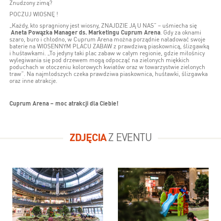
Znudzony zimą?
POCZUJ WIOSNĘ !
„Każdy, kto spragniony jest wiosny, ZNAJDZIE JĄ U NAS” – uśmiecha się
Aneta Powązka Manager ds. Marketingu Cuprum Arena
. Gdy za oknami
szaro, buro i chłodno, w Cuprum Arena można porządnie naładować swoje
baterie na WIOSENNYM PLACU ZABAW z prawdziwą piaskownicą, ślizgawką
i huśtawkami. „To jedyny taki plac zabaw w całym regionie, gdzie miłośnicy
wylegiwania się pod drzewem mogą odpocząć na zielonych miękkich
poduchach w otoczeniu kolorowych kwiatów oraz w towarzystwie zielonych
traw”. Na najmłodszych czeka prawdziwa piaskownica, huśtawki, ślizgawka
oraz inne atrakcje.
Cuprum Arena – moc atrakcji dla Ciebie!
ZDJĘCIA
Z EVENTU