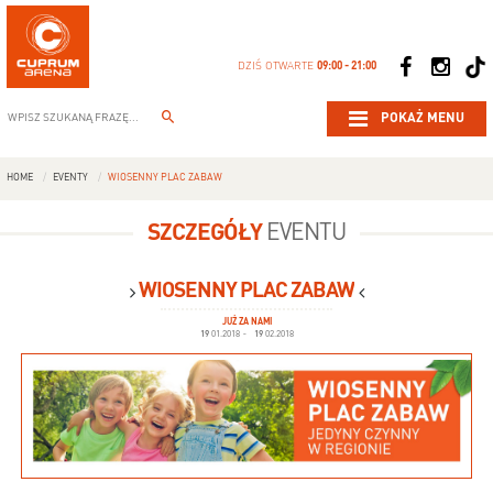
DZIŚ OTWARTE
09:00 - 21:00
POKAŻ MENU
HOME
EVENTY
WIOSENNY PLAC ZABAW
SZCZEGÓŁY
EVENTU
WIOSENNY PLAC ZABAW
JUŻ ZA NAMI
19
01.2018
-
19
02.2018