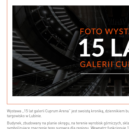
Wystawa „15 lat galerii Cuprum Arena” jest swoistą kroniką, dziennikiem b
targowisko w Lubinie.
Budynek, zbudowany na planie okręgu, na terenie wyrobisk górniczych, skład
symbolizujące znaczenie tego surowca dla regionu. Wewnątrz funkcjonuje 