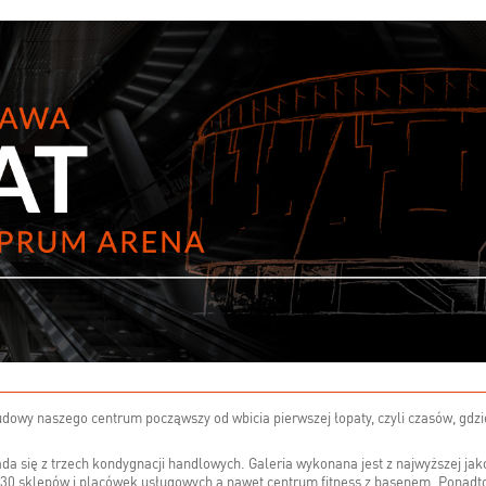
udowy naszego centrum począwszy od wbicia pierwszej łopaty, czyli czasów, gdz
a się z trzech kondygnacji handlowych. Galeria wykonana jest z najwyższej jakoś
130 sklepów i placówek usługowych a nawet centrum fitness z basenem. Ponadto