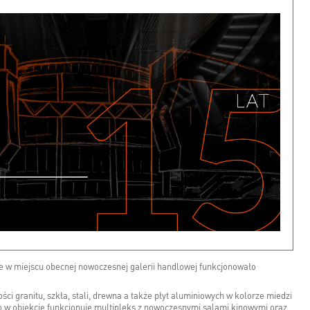
ie w miejscu obecnej nowoczesnej galerii handlowej funkcjonowało
ci granitu, szkła, stali, drewna a także płyt aluminiowych w kolorze miedzi
 w obiekcie funkcjonuje multipleks z nowoczesnymi salami kinowymi oraz