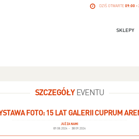
DZIŚ OTWARTE
09:00 -
SKLEPY
SZCZEGÓŁY
EVENTU
YSTAWA FOTO: 15 LAT GALERII CUPRUM ARE
JUŻ ZA NAMI
01
08.2024
-
30
09.2024