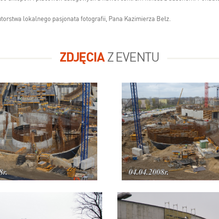
orstwa lokalnego pasjonata fotografii, Pana Kazimierza Bełz.
ZDJĘCIA
Z EVENTU