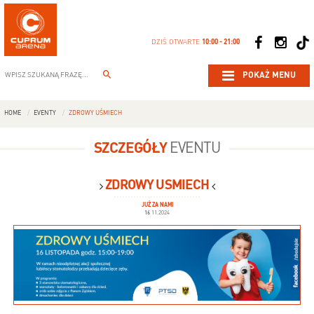
DZIŚ OTWARTE
10:00 - 21:00
POKAŻ MENU
HOME
EVENTY
ZDROWY UŚMIECH
SZCZEGÓŁY
EVENTU
ZDROWY UŚMIECH
JUŻ ZA NAMI
16
11.2024