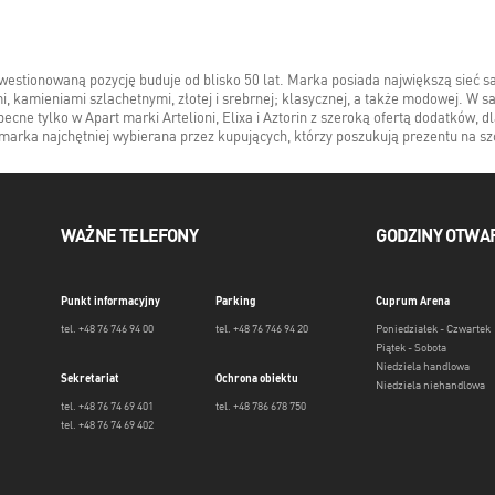
ekwestionowaną pozycję buduje od blisko 50 lat. Marka posiada największą sieć s
mi, kamieniami szlachetnymi, złotej i srebrnej; klasycznej, a także modowej. W
ne tylko w Apart marki Artelioni, Elixa i Aztorin z szeroką ofertą dodatków, dla
o marka najchętniej wybierana przez kupujących, którzy poszukują prezentu na s
WAŻNE TELEFONY
GODZINY OTWA
Punkt informacyjny
Parking
Cuprum Arena
tel. +48 76 746 94 00
tel. +48 76 746 94 20
Poniedziałek - Czwartek
Piątek - Sobota
Niedziela handlowa
Sekretariat
Ochrona obiektu
Niedziela niehandlowa
tel. +48 76 74 69 401
tel. +48 786 678 750
tel. +48 76 74 69 402