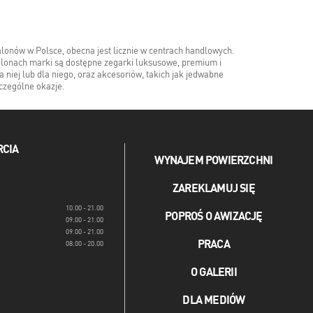
alonów w Polsce, obecna jest licznie w centrach handlowych.
 salonach marki są dostępne zegarki luksusowe, premium i
 niej lub dla niego, oraz akcesoriów, takich jak jedwabne
zczególne okazje.
RCIA
WYNAJEM POWIERZCHNI
ZAREKLAMUJ SIĘ
10.00 - 21.00
POPROŚ O AWIZACJĘ
09.00 - 21.00
09.00 - 21.00
PRACA
08.00 - 20.00
O GALERII
DLA MEDIÓW