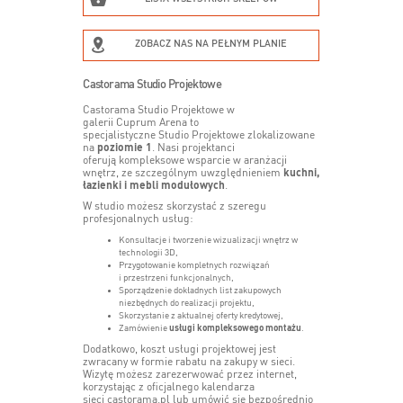
ZOBACZ NAS NA PEŁNYM PLANIE
Castorama Studio Projektowe
Castorama Studio Projektowe w
galerii Cuprum Arena to
specjalistyczne Studio Projektowe zlokalizowane
na
poziomie 1
. Nasi projektanci
oferują kompleksowe wsparcie w aranżacji
wnętrz, ze szczególnym uwzględnieniem
kuchni,
łazienki i mebli modułowych
.
W studio możesz skorzystać z szeregu
profesjonalnych usług:
Konsultacje i tworzenie wizualizacji wnętrz w
technologii 3D,
Przygotowanie kompletnych rozwiązań
i przestrzeni funkcjonalnych,
Sporządzenie dokładnych list zakupowych
niezbędnych do realizacji projektu,
Skorzystanie z aktualnej oferty kredytowej,
Zamówienie
usługi kompleksowego montażu
.
Dodatkowo, koszt usługi projektowej jest
zwracany w formie rabatu na zakupy w sieci.
Wizytę możesz zarezerwować przez internet,
korzystając z oficjalnego kalendarza
sieci castorama.pl lub umówić się bezpośrednio