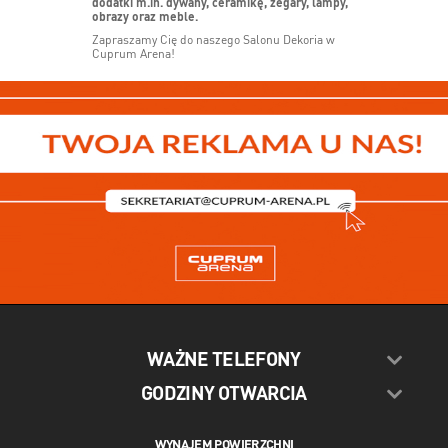
dodatki m.in. dywany, ceramikę, zegary, lampy,
obrazy oraz meble
.
Zapraszamy Cię do naszego Salonu Dekoria w
Cuprum Arena!
WAŻNE TELEFONY
GODZINY OTWARCIA
WYNAJEM POWIERZCHNI