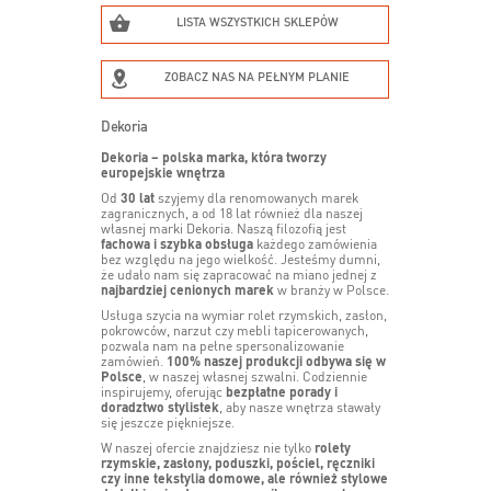
LISTA WSZYSTKICH SKLEPÓW
ZOBACZ NAS NA PEŁNYM PLANIE
Dekoria
Dekoria – polska marka, która tworzy
europejskie wnętrza
Od
30 lat
szyjemy dla renomowanych marek
zagranicznych, a od 18 lat również dla naszej
własnej marki Dekoria. Naszą filozofią jest
fachowa i szybka obsługa
każdego zamówienia
bez względu na jego wielkość. Jesteśmy dumni,
że udało nam się zapracować na miano jednej z
najbardziej cenionych marek
w branży w Polsce.
Usługa szycia na wymiar rolet rzymskich, zasłon,
pokrowców, narzut czy mebli tapicerowanych,
pozwala nam na pełne spersonalizowanie
zamówień.
100% naszej produkcji odbywa się w
Polsce
, w naszej własnej szwalni. Codziennie
inspirujemy, oferując
bezpłatne porady i
doradztwo stylistek
, aby nasze wnętrza stawały
się jeszcze piękniejsze.
W naszej ofercie znajdziesz nie tylko
rolety
rzymskie, zasłony, poduszki, pościel, ręczniki
czy inne tekstylia domowe, ale również stylowe