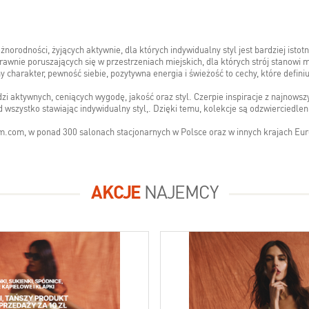
rodności, żyjących aktywnie, dla których indywidualny styl jest bardziej istotn
awnie poruszających się w przestrzeniach miejskich, dla których strój stanowi ma
y charakter, pewność siebie, pozytywna energia i świeżość to cechy, które defin
 aktywnych, ceniących wygodę, jakość oraz styl. Czerpie inspiracje z najnowsz
 wszystko stawiając indywidualny styl,. Dzięki temu, kolekcje są odzwierciedl
em.com, w ponad 300 salonach stacjonarnych w Polsce oraz w innych krajach Eu
AKCJE
NAJEMCY