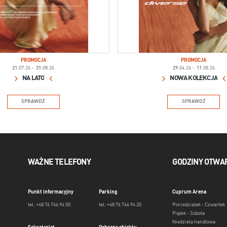
PROMOCJA
PROMOCJA
21.
07.26
-
31.
08.26
29.
04.26
-
11.
08.26
NA LATO
NOWA KOLEKCJA
SPRAWDŹ
SPRAWDŹ
WAŻNE TELEFONY
GODZINY OTWA
Punkt informacyjny
Parking
Cuprum Arena
tel. +48 76 746 94 00
tel. +48 76 746 94 20
Poniedziałek - Czwartek
Piątek - Sobota
Niedziela handlowa