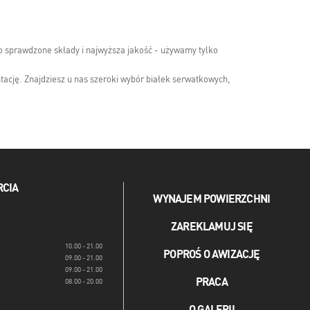
 sprawdzone składy i najwyższa jakość - używamy tylko
cję. Znajdziesz u nas szeroki wybór białek serwatkowych,
RCIA
WYNAJEM POWIERZCHNI
ZAREKLAMUJ SIĘ
10.00 - 21.00
POPROŚ O AWIZACJĘ
09.00 - 21.00
09.00 - 21.00
PRACA
08.00 - 20.00