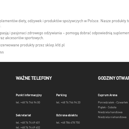
plementów diety, odżywek i produktów spożywczych w Polsce. Nasze produkty to
.
pasją i pasjonaci zdrowego odżywiania – pomogą dobrać odpowiednią suplementa
oraz akcesoriów sportowych.
ezerwowane produkty przez sklep.kfd.pl
ann
WAŻNE TELEFONY
GODZINY OTWA
Punkt informacyjny
Parking
Cuprum Arena
tel. +48 76 746 94 00
tel. +48 76 746 94 20
Poniedziałek - Czwartek
Piątek - Sobota
Niedziela handlowa
Sekretariat
Ochrona obiektu
Niedziela niehandlowa
tel. +48 76 74 69 401
tel. +48 786 678 750
tel. +48 76 74 69 402