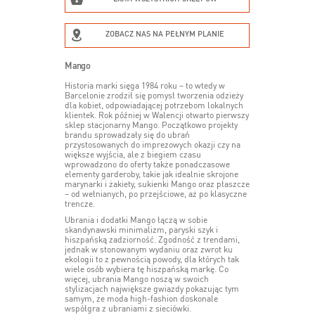
ZOBACZ NAS NA PEŁNYM PLANIE
Mango
Historia marki sięga 1984 roku – to wtedy w
Barcelonie zrodził się pomysł tworzenia odzieży
dla kobiet, odpowiadającej potrzebom lokalnych
klientek. Rok później w Walencji otwarto pierwszy
sklep stacjonarny Mango. Początkowo projekty
brandu sprowadzały się do ubrań
przystosowanych do imprezowych okazji czy na
większe wyjścia, ale z biegiem czasu
wprowadzono do oferty także ponadczasowe
elementy garderoby, takie jak idealnie skrojone
marynarki i żakiety, sukienki Mango oraz płaszcze
– od wełnianych, po przejściowe, aż po klasyczne
trencze.
Ubrania i dodatki Mango łączą w sobie
skandynawski minimalizm, paryski szyk i
hiszpańską zadziorność. Zgodność z trendami,
jednak w stonowanym wydaniu oraz zwrot ku
ekologii to z pewnością powody, dla których tak
wiele osób wybiera tę hiszpańską markę. Co
więcej, ubrania Mango noszą w swoich
stylizacjach największe gwiazdy pokazując tym
samym, że moda high-fashion doskonale
współgra z ubraniami z sieciówki.