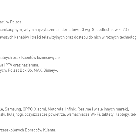
acji w Polsce.
unikacyjnym, w tym najszybszemu internetowi 5G wg. Speedtest.pl w 2023 r.
wszych kanałów i treści telewizyjnych oraz dostępu do nich w różnych technolog
alnych oraz Klientów biznesowych:
owa IPTV oraz naziemna,
ych: Polsat Box Go, MAX, Disney+,
, Samsung, OPPO, Xiaomi, Motorola, Infinix, Realme i wiele innych marek),
i, hulajnogi, oczyszczacze powietrza, wzmacniacze Wi-Fi, tablety i laptopy, tele
rzeszkolonych Doradców Klienta.