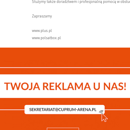
Służymy także doradztwem i profesjonalną pomocą w obsłud
Zapraszamy
www.plus.pl
www.polsatbox.pl