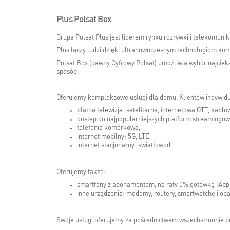
Plus Polsat Box
Grupa Polsat Plus jest liderem rynku rozrywki i telekomunik
Plus łączy ludzi dzięki ultranowoczesnym technologiom kom
Polsat Box (dawny Cyfrowy Polsat) umożliwia wybór najcieka
sposób.
Oferujemy kompleksowe usługi dla domu, Klientów indywidu
płatna telewizja: satelitarna, internetowa OTT, kabl
dostęp do najpopularniejszych platform streamingow
telefonia komórkowa,
internet mobilny: 5G, LTE,
internet stacjonarny: światłowód
Oferujemy także:
smartfony z abonamentem, na raty 0% gotówkę (Apple
inne urządzenia: modemy, routery, smartwatche i opask
Swoje usługi oferujemy za pośrednictwem wszechstronnie p