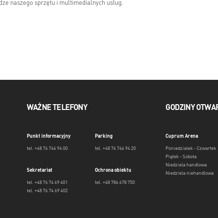
ze naszego sprzętu i multimedialnych usług.
WAŻNE TELEFONY
GODZINY OTWA
Punkt informacyjny
Parking
Cuprum Arena
tel. +48 76 746 94 00
tel. +48 76 746 94 20
Poniedziałek - Czwartek
Piątek - Sobota
Niedziela handlowa
Sekretariat
Ochrona obiektu
Niedziela niehandlowa
tel. +48 76 74 69 401
tel. +48 786 678 750
tel. +48 76 74 69 402