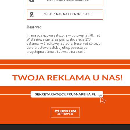
ZOBACZ NAS NA PEŁNYM PLANIE
Reserved
Firma odzieżowa założona w połowie lat 90. nad
Wisłą może się teraz pochwalić siecią 270
salonów w środkowej Europie. Reserved co sezon
ubiera połowę polskiej ulicy, pozostając
przystępna cenowo i zawsze na czasie.