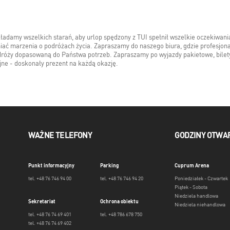
kładamy wszelkich starań, aby urlop spędzony z TUI spełnił wszelkie oczekiwani
łniać marzenia o podróżach życia. Zapraszamy do naszego biura, gdzie profesjon
odróży dopasowaną do Państwa potrzeb. Zapraszamy po wyjazdy pakietowe, bilet
jne - doskonały prezent na każdą okazję.
WAŻNE TELEFONY
GODZINY OTWA
Punkt informacyjny
Parking
Cuprum Arena
tel. +48 76 746 94 00
tel. +48 76 746 94 20
Poniedziałek - Czwartek
Piątek - Sobota
Niedziela handlowa
Sekretariat
Ochrona obiektu
Niedziela niehandlowa
tel. +48 76 74 69 401
tel. +48 786 678 750
tel. +48 76 74 69 402