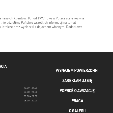
a naszych klientów. TUI od 1997 roku w Polsce stale rozwija
alnie udzielimy Państwu wszelkich informacji na temat
y lotnicze oraz wycieczki z dojazdem własnym. Dodatkowo
RCIA
WYNAJEM POWIERZCHNI
ZAREKLAMUJ SIĘ
10.00 - 21.00
POPROŚ O AWIZACJĘ
09.00 - 21.00
09.00 - 21.00
PRACA
08.00 - 20.00
O GALERII