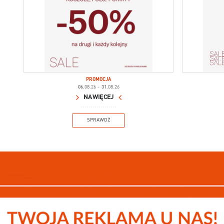
PROMOCJA
06.
08.26
-
31.
08.26
NA WIĘCEJ
SPRAWDŹ