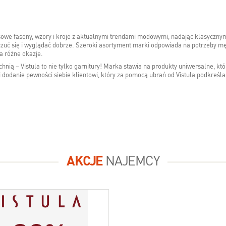
zasowe fasony, wzory i kroje z aktualnymi trendami modowymi, nadając klasycz
czuć się i wyglądać dobrze. Szeroki asortyment marki odpowiada na potrzeby m
na różne okazje.
rzchnią – Vistula to nie tylko garnitury! Marka stawia na produkty uniwersalne,
 i dodanie pewności siebie klientowi, który za pomocą ubrań od Vistula podkreśla
AKCJE
NAJEMCY