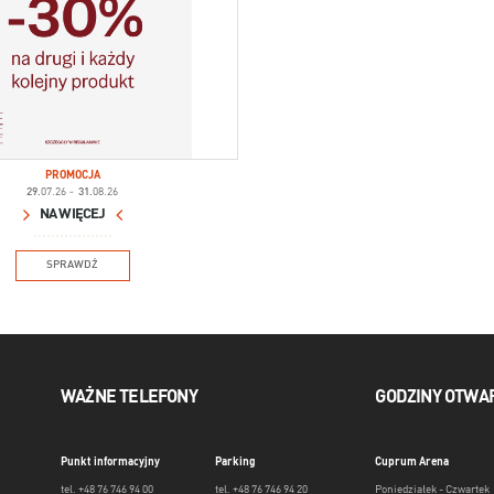
PROMOCJA
29.
07.26
-
31.
08.26
NA WIĘCEJ
SPRAWDŹ
WAŻNE TELEFONY
GODZINY OTWA
Punkt informacyjny
Parking
Cuprum Arena
tel. +48 76 746 94 00
tel. +48 76 746 94 20
Poniedziałek - Czwartek