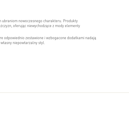
nym ubraniom nowoczesnego charakteru. Produkty
ężczyzn, oferując niewychodzące z mody elementy
 które odpowiednio zestawione i wzbogacone dodatkami nadają
 własny niepowtarzalny styl.