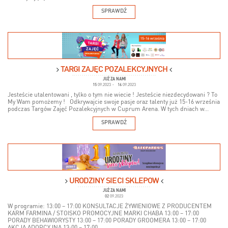
SPRAWDŹ
TARGI ZAJĘĆ POZALEKCYJNYCH
JUŻ ZA NAMI
15
09.2023
-
16
09.2023
Jesteście utalentowani , tylko o tym nie wiecie ! Jesteście niezdecydowani ? To
My Wam pomożemy ! Odkrywajcie swoje pasje oraz talenty już 15-16 września
podczas Targów Zajęć Pozalekcyjnych w Cuprum Arena. W tych dniach w...
SPRAWDŹ
URODZINY SIECI SKLEPÓW
JUŻ ZA NAMI
02
09.2023
W programie: 13:00 – 17:00 KONSULTACJE ŻYWIENIOWE Z PRODUCENTEM
KARM FARMINA / STOISKO PROMOCYJNE MARKI CHABA 13:00 – 17:00
PORADY BEHAWIORYSTY 13:00 – 17:00 PORADY GROOMERA 13:00 – 17:00
AKCJA ADOPCYJNA 13:00 – 17:00...