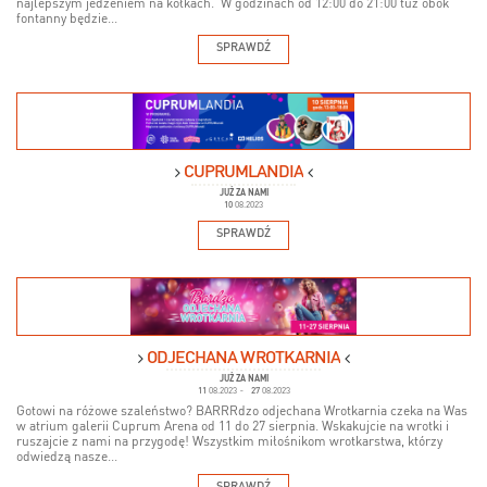
najlepszym jedzeniem na kółkach. W godzinach od 12:00 do 21:00 tuż obok
fontanny będzie...
SPRAWDŹ
CUPRUMLANDIA
JUŻ ZA NAMI
10
08.2023
SPRAWDŹ
ODJECHANA WROTKARNIA
JUŻ ZA NAMI
11
08.2023
-
27
08.2023
Gotowi na różowe szaleństwo? BARRRdzo odjechana Wrotkarnia czeka na Was
w atrium galerii Cuprum Arena od 11 do 27 sierpnia. Wskakujcie na wrotki i
ruszajcie z nami na przygodę! Wszystkim miłośnikom wrotkarstwa, którzy
odwiedzą nasze...