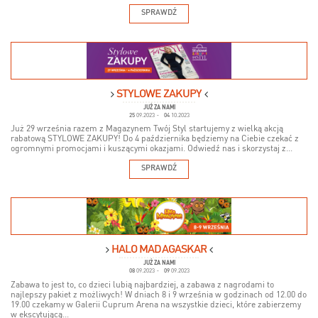
SPRAWDŹ
STYLOWE ZAKUPY
JUŻ ZA NAMI
25
09.2023
-
04
10.2023
Już 29 września razem z Magazynem Twój Styl startujemy z wielką akcją
rabatową STYLOWE ZAKUPY! Do 4 października będziemy na Ciebie czekać z
ogromnymi promocjami i kuszącymi okazjami. Odwiedź nas i skorzystaj z...
SPRAWDŹ
HALO MADAGASKAR
JUŻ ZA NAMI
08
09.2023
-
09
09.2023
Zabawa to jest to, co dzieci lubią najbardziej, a zabawa z nagrodami to
najlepszy pakiet z możliwych! W dniach 8 i 9 września w godzinach od 12.00 do
19.00 czekamy w Galerii Cuprum Arena na wszystkie dzieci, które zabierzemy
w ekscytującą...