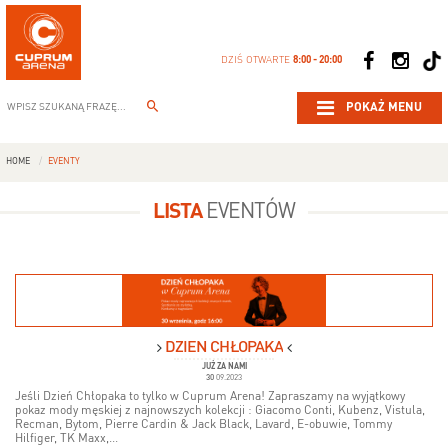
DZIŚ OTWARTE
8:00 - 20:00
POKAŻ MENU
HOME
EVENTY
LISTA
EVENTÓW
DZIEŃ CHŁOPAKA
JUŻ ZA NAMI
30
09.2023
Jeśli Dzień Chłopaka to tylko w Cuprum Arena! Zapraszamy na wyjątkowy
pokaz mody męskiej z najnowszych kolekcji : Giacomo Conti, Kubenz, Vistula,
Recman, Bytom, Pierre Cardin & Jack Black, Lavard, E-obuwie, Tommy
Hilfiger, TK Maxx,...