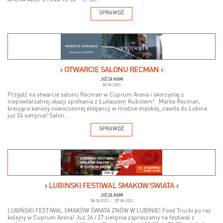
SPRAWDŹ
OTWARCIE SALONU RECMAN
JUŻ ZA NAMI
24
08.2023
Przyjdź na otwarcie salonu Recman w Cuprum Arena i skorzystaj z
niepowtarzalnej okazji spotkania z Łukaszem Kubotem! Marka Recman,
kreująca kanony nowoczesnej elegancji w modzie męskiej, zawita do Lubina
już 24 sierpnia! Salon...
SPRAWDŹ
LUBIŃSKI FESTIWAL SMAKÓW ŚWIATA
JUŻ ZA NAMI
26
08.2023
-
27
08.2023
LUBIŃSKI FESTIWAL SMAKÓW ŚWIATA ZNÓW W LUBINIE! Food Trucki po raz
kolejny w Cuprum Arena! Już 26 i 27 sierpnia zapraszamy na festiwal z