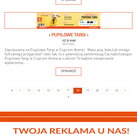
SPRAWDŹ
PUPILOWE TARGI
JUŻ ZA NAMI
01
07.2023
Zapraszamy na Pupilowe Targi w Cuprum Arena! Masz psa, kota lub innego
futrzanego przyjaciela? Jeśli tak, to z pewnością zainteresują Cię nadchodzące
Pupilowe Targi w Cuprum Arena w Lubinie! To będzie niesamowite
wydarzenie,...
SPRAWDŹ
13
14
15
16
17
18
19
20
21
22