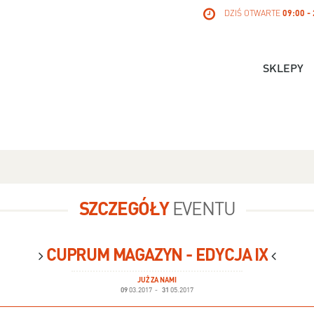
DZIŚ OTWARTE
09:00 -
SKLEPY
SZCZEGÓŁY
EVENTU
CUPRUM MAGAZYN - EDYCJA IX
JUŻ ZA NAMI
09
03.2017
-
31
05.2017