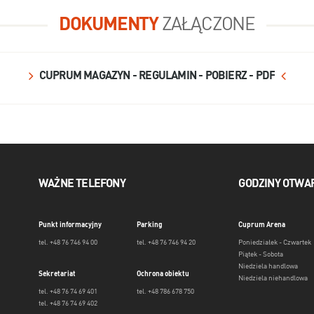
DOKUMENTY
ZAŁĄCZONE
CUPRUM MAGAZYN - REGULAMIN - POBIERZ - PDF
WAŻNE TELEFONY
GODZINY OTWA
Punkt informacyjny
Parking
Cuprum Arena
tel. +48 76 746 94 00
tel. +48 76 746 94 20
Poniedziałek - Czwartek
Piątek - Sobota
Niedziela handlowa
Sekretariat
Ochrona obiektu
Niedziela niehandlowa
tel. +48 76 74 69 401
tel. +48 786 678 750
tel. +48 76 74 69 402