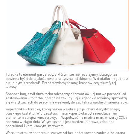
Torebka to element garderoby, z którym się nie rozstajemy. Dlatego też
powinna być dobra jakościowo, praktyczna i efektowna. W dodatku – zgodna z
aktualnymi trendami! Przedstawiamy fasony, które świecą triumfy tej
wiosny.
Shopper bag, czyli duża torba mieszcząca format A4. Jej nazwa pochodzi od
zastosowania – to torba idealna na zakupy. Jej eleganckie odmiany sprawdzą
się w stylizacjach do pracy i na weekend, do szpilek i wygodnych sneakersów.
Kopertówka – torebka, której nazwa wzięła się z jej charakterystycznego,
płaskiego kształtu. W przeszłości mała kopertówka była nieodłącznym
elementem strojów wieczorowych. Współcześnie modna m.in. w wersji XXL i
noszona w ciągu dnia. W tym sezonie jest bardzo kolorowa, zdobiona
nadrukami i komiksowymi motywami.
Worek to atrakcyjna torebka, zazwyczaj bez dodatkowego zapięcia, ściągana