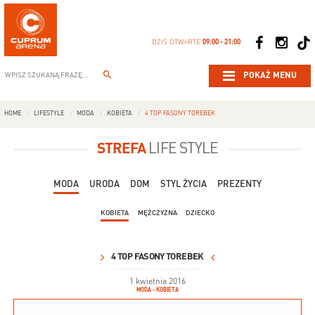
DZIŚ OTWARTE
09:00 - 21:00
POKAŻ MENU
HOME
LIFESTYLE
MODA
KOBIETA
4 TOP FASONY TOREBEK
STREFA
LIFE STYLE
MODA
URODA
DOM
STYL ŻYCIA
PREZENTY
KOBIETA
MĘŻCZYZNA
DZIECKO
4 TOP FASONY TOREBEK
1 kwietnia 2016
MODA - KOBIETA