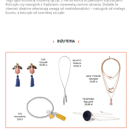
Tego typu biżuterię możemy łączyć z nie do końca oczywistymi stylizacjami.
Kolczyki czy naszyjnik z frędzlami rozweselą ciemne ubrania. Dodatki te
również idealnie odwracają uwagę od niedoskonałości – naszyjnik od małego
biustu, a kolczyki od szerokiej szczęki.
BIŻUTERIA