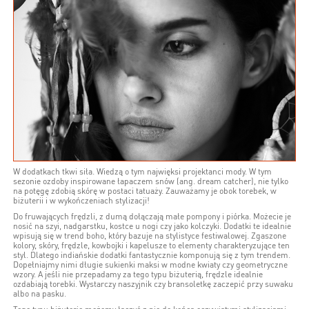
W dodatkach tkwi siła. Wiedzą o tym najwięksi projektanci mody. W tym
sezonie ozdoby inspirowane łapaczem snów (ang. dream catcher), nie tylko
na potęgę zdobią skórę w postaci tatuaży. Zauważamy je obok torebek, w
biżuterii i w wykończeniach stylizacji!
Do fruwających frędzli, z dumą dołączają małe pompony i piórka. Możecie je
nosić na szyi, nadgarstku, kostce u nogi czy jako kolczyki. Dodatki te idealnie
wpisują się w trend boho, który bazuje na stylistyce festiwalowej. Zgaszone
kolory, skóry, frędzle, kowbojki i kapelusze to elementy charakteryzujące ten
styl. Dlatego indiańskie dodatki fantastycznie komponują się z tym trendem.
Dopełniajmy nimi długie sukienki maksi w modne kwiaty czy geometryczne
wzory. A jeśli nie przepadamy za tego typu biżuterią, frędzle idealnie
ozdabiają torebki. Wystarczy naszyjnik czy bransoletkę zaczepić przy suwaku
albo na pasku.