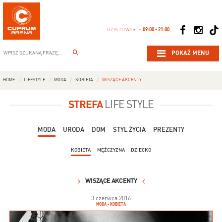
DZIŚ OTWARTE
09:00 - 21:00
POKAŻ MENU
HOME
LIFESTYLE
MODA
KOBIETA
WISZĄCE AKCENTY
STREFA
LIFE STYLE
MODA
URODA
DOM
STYL ŻYCIA
PREZENTY
KOBIETA
MĘŻCZYZNA
DZIECKO
WISZĄCE AKCENTY
3 czerwca 2016
MODA - KOBIETA